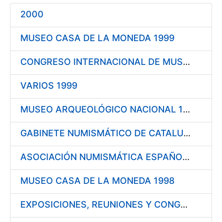
Mostra/Amaga
2000
Mostra/Amaga
MUSEO CASA DE LA MONEDA 1999
Mostra/Amaga
Mostra/Amaga
CONGRESO INTERNACIONAL DE MUSEOLOGÍA DEL DINERO 1999
VARIOS 1999
Mostra/Amaga
MUSEO ARQUEOLÓGICO NACIONAL 1999
GABINETE NUMISMÁTICO DE CATALUÑA 1999
ASOCIACIÓN NUMISMÁTICA ESPAÑOLA 1999
MUSEO CASA DE LA MONEDA 1998
EXPOSICIONES, REUNIONES Y CONGRESOS 1998