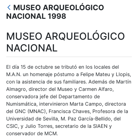
Mostra/Amaga
MUSEO ARQUEOLÓGICO
Mostra/Amaga
NACIONAL 1998
Mostra/Amaga
MUSEO ARQUEOLÓGICO
Mostra/Amaga
NACIONAL
Mostra/Amaga
El día 15 de octubre se tributó en los locales del
M.A.N. un homenaje póstumo a Felipe Mateu y Llopis,
con la asistencia de sus familiares. Además de Martín
Almagro, director del Museo y Carmen Alfaro,
conservadora jefe del Departamento de
Numismática, intervinieron Marta Campo, directora
del GNC (MNAC), Francisca Chaves, Profesora de la
Universidad de Sevilla, M. Paz García-Bellido, del
CSIC, y Julio Torres, secretario de la SIAEN y
conservador de MCM.