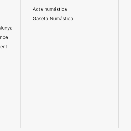
Acta numástica
Gaseta Numástica
alunya
ance
ent