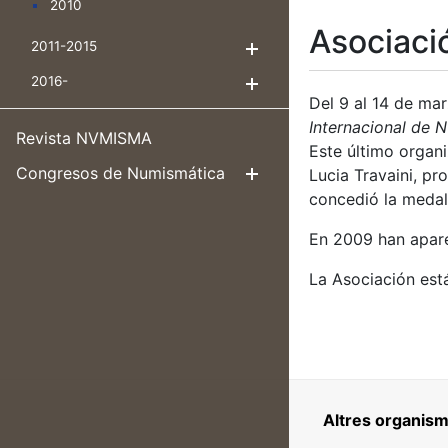
2010
Asociaci
2011-2015
Mostra/Amaga
2016-
Mostra/Amaga
Del 9 al 14 de mar
Internacional de 
Revista NVMISMA
Este último organ
Congresos de Numismática
Lucia Travaini, pr
Mostra/Amag
concedió la meda
En 2009 han apare
La Asociación est
Altres organism