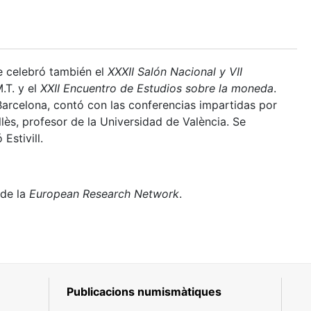
e celebró también el
XXXII Salón Nacional y VII
.T. y el
XXII Encuentro de Estudios sobre la moneda
.
arcelona, contó con las conferencias impartidas por
llès, profesor de la Universidad de València. Se
Estivill.
 de la
European Research Network
.
Publicacions numismàtiques
5