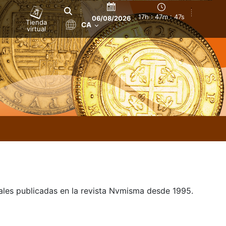
17h : 47m : 48s
06/08/2026
Tienda
CA
virtual
uales publicadas en la revista Nvmisma desde 1995.