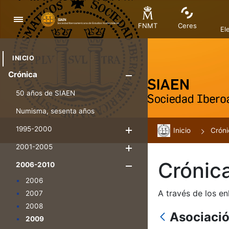
Navegació
FNMT
Ceres
El
INICIO
Crónica
Mostra/Amag
50 años de SIAEN
Numisma, sesenta años
1995-2000
Inicio
Mostra/Amaga
Cróni
2001-2005
Mostra/Amaga
Crónic
2006-2010
Mostra/Amaga
2006
A través de los en
2007
2008
Asociaci
2009