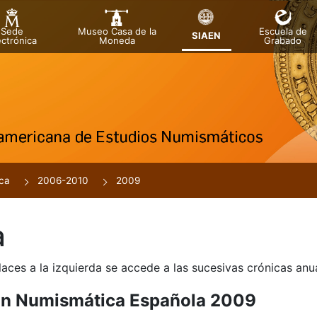
Sede
Museo Casa de la
Escuela de
SIAEN
ectrónica
Moneda
Grabado
a
ca
2006-2010
2009
a
laces a la izquierda se accede a las sucesivas crónicas an
ón Numismática Española 2009