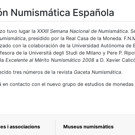
ón Numismática Española
zo tuvo lugar la
XXXII Semana Nacional de Numismática
. S
Numismática
, presidido por la Real Casa de la Moneda. F.N.M
izado con la colaboración de la Universidad Autónoma de B
ofesora de la Università degli Studi de Milano y Pere P. Ripo
a
lla
Excelente al Mérito Numismático 2008
a D. Xavier Calicó 
cido tres números de la revista
Gaceta Numismática
.
á en contacto con el nuevo grupo de estudios de monedas
es i associacions
Museus numismàtics