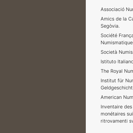
Associació Nu
Amics de la C
Segòvia.
Société Franç
Numismatique
Società Numism
Istituto Italia
The Royal Num
Institut für N
Geldgeschicht
American Numi
Inventaire des 
monétaires sui
ritrovamenti sv