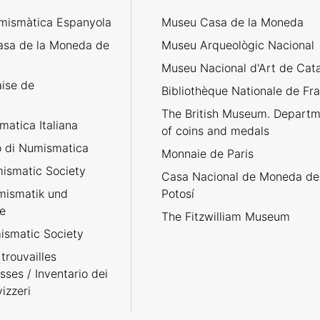
mismàtica Espanyola
Museu Casa de la Moneda
asa de la Moneda de
Museu Arqueològic Nacional
Museu Nacional d'Art de Cat
aise de
Bibliothèque Nationale de Fr
The British Museum. Departm
atica Italiana
of coins and medals
no di Numismatica
Monnaie de Paris
ismatic Society
Casa Nacional de Moneda de
umismatik und
Potosí
e
The Fitzwilliam Museum
smatic Society
trouvailles
sses / Inventario dei
izzeri