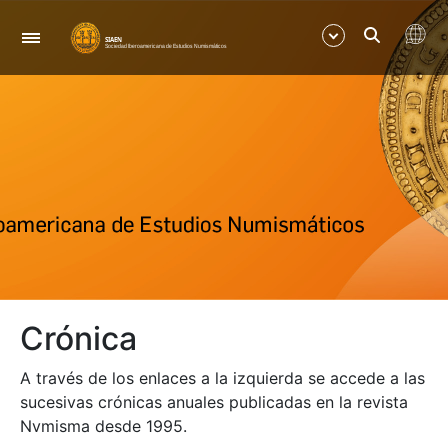
Navegació
Mostra/Amaga
Mostra/Amaga
Mostra/Amaga
Mostra/Amaga
Crónica
A través de los enlaces a la izquierda se accede a las
sucesivas crónicas anuales publicadas en la revista
Nvmisma desde 1995.