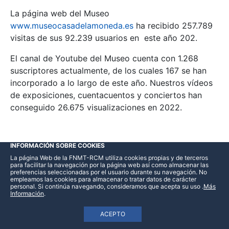
La página web del Museo
www.museocasadelamoneda.es
ha recibido 257.789
visitas de sus 92.239 usuarios en este año 202.
El canal de Youtube del Museo cuenta con 1.268
suscriptores actualmente, de los cuales 167 se han
incorporado a lo largo de este año. Nuestros vídeos
de exposiciones, cuentacuentos y conciertos han
conseguido 26.675 visualizaciones en 2022.
INFORMACIÓN SOBRE COOKIES
La página Web de la FNMT-RCM utiliza cookies propias y de terceros
para facilitar la navegación por la página web así como almacenar las
preferencias seleccionadas por el usuario durante su navegación. No
Otros organismos y Asociaciones
empleamos las cookies para almacenar o tratar datos de carácter
personal. Si continúa navegando, consideramos que acepta su uso
.
Más
Información
.
Asociación Numismática Española
ACEPTO
Amigos de la Casa de la Moneda de Segovia.