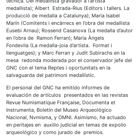
técnica. Del medallista gravador a l’artista
medallista); Albert Estrada-Rius (Editors i tallers. La
producció de medalla a Catalunya); Maria Isabel
Marín (Comitents i encàrrecs en l’obra del medallista
Eusebi Arnau); Rossend Casanova (La medalla d’autor
en l’obra de Ramon Ferran); Maria Àngels
Fondevila (La medalla-joia d’artista. Format i
llenguatges); y Marc Ferran y Judit Subirachs en la
mesa redonda moderada por el conservador jefe del
GNC con el tema Reptes i oportunitats en la
salvaguarda del patrimoni medallístic.
El personal del GNC ha emitido informes de
evaluación de artículos presentados en las revistas
Revue Numismatique Française, Documenta et
Instrumenta, Boletín del Museo Arqueológico
Nacional, Nvmisma, y OMNI. Asimismo, ha actuado
en peritajes en auxilio judicial en temas de expolio
arqueológico y como jurado de premios.