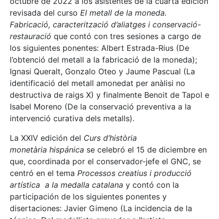
octubre de 2022 a los asistentes de la cuarta edición
revisada del curso
El metall de la moneda.
Fabricació, caracterització d’aliatges i conservació-
restauració
que contó con tres sesiones a cargo de
los siguientes ponentes: Albert Estrada-Rius (De
l’obtenció del metall a la fabricació de la moneda);
Ignasi Queralt, Gonzalo Oteo y Jaume Pascual (La
identificació del metall amonedat per anàlisi no
destructiva de raigs X) y finalmente Benoit de Tapol e
Isabel Moreno (De la conservació preventiva a la
intervenció curativa dels metalls).
La XXIV edición del
Curs d’història
monetària hispánica
se celebró el 15 de diciembre en
que, coordinada por el conservador-jefe el GNC, se
centró en el tema
Processos creatius i producció
artística a la medalla catalana
y contó con la
participación de los siguientes ponentes y
disertaciones: Javier Gimeno (La incidencia de la