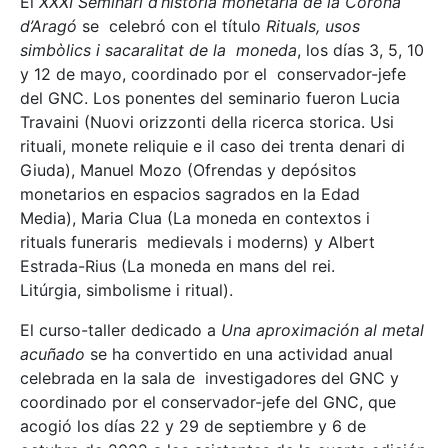
El
XXXI Seminari d’història monetària de la Corona
d’Aragó
se celebró con el título
Rituals, usos
simbòlics i sacaralitat de la moneda
, los días 3, 5, 10
y 12 de mayo, coordinado por el conservador-jefe
del GNC. Los ponentes del seminario fueron Lucia
Travaini (Nuovi orizzonti della ricerca storica. Usi
rituali, monete reliquie e il caso dei trenta denari di
Giuda), Manuel Mozo (Ofrendas y depósitos
monetarios en espacios sagrados en la Edad
Media), Maria Clua (La moneda en contextos i
rituals funeraris medievals i moderns) y Albert
Estrada-Rius (La moneda en mans del rei.
Litúrgia, simbolisme i ritual).
El curso-taller dedicado a
Una aproximación al metal
acuñado
se ha convertido en una actividad anual
celebrada en la sala de investigadores del GNC y
coordinado por el conservador-jefe del GNC, que
acogió los días 22 y 29 de septiembre y 6 de