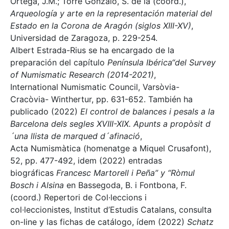
Ortega, J.M.; Torre Gonzalo, S. de la (coord.),
Arqueología y arte en la representación material del
Estado en la Corona de Aragón (siglos XIII-XV)
,
Universidad de Zaragoza, p. 229-254.
Albert Estrada-Rius se ha encargado de la
preparación del capítulo
Península Ibérica“del Survey
of Numismatic Research (2014-2021)
,
International Numismatic Council, Varsòvia-
Cracòvia- Winthertur, pp. 631-652. También ha
publicado (2022)
El control de balances i pesals a la
Barcelona dels segles XVIII-XIX. Apunts a propòsit d
´una llista de marqued d´afinació
,
Acta Numismàtica (homenatge a Miquel Crusafont),
52, pp. 477-492, idem (2022) entradas
biográficas
Francesc Martorell i Peña” y “Ròmul
Bosch i Alsina
en Bassegoda, B. i Fontbona, F.
(coord.) Repertori de Col·leccions i
col·leccionistes, Institut d’Estudis Catalans, consulta
on-line y las fichas de catálogo, ídem (2022)
Schatz