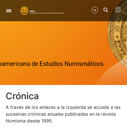
Navegación
Mostrar/Ocultar
Mostrar/Ocultar
Mostrar/Ocultar
Mostrar/Ocultar
Crónica
Mostrar/Ocultar
A través de los enlaces a la izquierda se accede a las
Mostrar/Ocultar
sucesivas crónicas anuales publicadas en la revista
Nvmisma desde 1995.