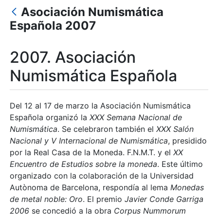
Asociación Numismática
Española 2007
Mostrar/Ocultar
Mostrar/Ocultar
2007. Asociación
Numismática Española
Mostrar/Ocultar
Del 12 al 17 de marzo la Asociación Numismática
Española organizó la
XXX Semana Nacional de
Numismática
. Se celebraron también el
XXX Salón
Nacional y V Internacional de Numismática
, presidido
por la Real Casa de la Moneda. F.N.M.T. y el
XX
Encuentro de Estudios sobre la moneda
. Este último
organizado con la colaboración de la Universidad
Autònoma de Barcelona, respondía al lema
Monedas
de metal noble: Oro
. El premio
Javier Conde Garriga
2006
se concedió a la obra
Corpus Nummorum