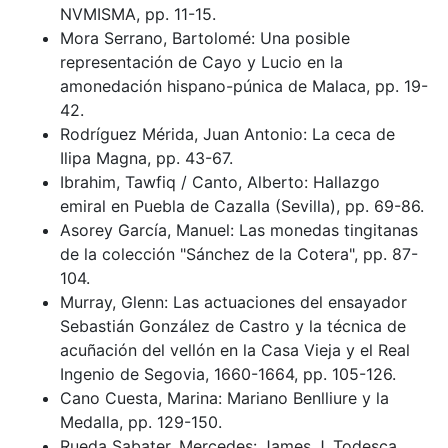
NVMISMA, pp. 11-15.
Mora Serrano, Bartolomé: Una posible
representación de Cayo y Lucio en la
amonedación hispano-púnica de Malaca, pp. 19-
42.
Rodríguez Mérida, Juan Antonio: La ceca de
Ilipa Magna, pp. 43-67.
Ibrahim, Tawfiq / Canto, Alberto: Hallazgo
emiral en Puebla de Cazalla (Sevilla), pp. 69-86.
Asorey García, Manuel: Las monedas tingitanas
de la colección "Sánchez de la Cotera", pp. 87-
104.
Murray, Glenn: Las actuaciones del ensayador
Sebastián González de Castro y la técnica de
acuñación del vellón en la Casa Vieja y el Real
Ingenio de Segovia, 1660-1664, pp. 105-126.
Cano Cuesta, Marina: Mariano Benlliure y la
Medalla, pp. 129-150.
Rueda Sabater, Mercedes: James J. Todesca,