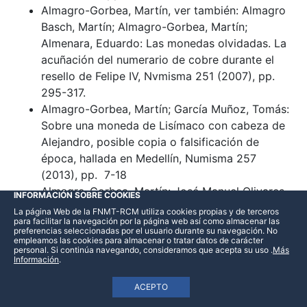
Almagro-Gorbea, Martín, ver también: Almagro
Basch, Martín; Almagro-Gorbea, Martín;
Almenara, Eduardo: Las monedas olvidadas. La
acuñación del numerario de cobre durante el
resello de Felipe IV, Nvmisma 251 (2007), pp.
295-317.
Almagro-Gorbea, Martín; García Muñoz, Tomás:
Sobre una moneda de Lisímaco con cabeza de
Alejandro, posible copia o falsificación de
época, hallada en Medellín, Numisma 257
(2013), pp. 7-18
Almagro-Gorbea, Martín: José Manuel Olivares
INFORMACIÓN SOBRE COOKIES
Abad, Acuñaciones a martillo de dominio
La página Web de la FNMT-RCM utiliza cookies propias y de terceros
para facilitar la navegación por la página web así como almacenar las
español. Milán, Nápoles, Sicilia y Cerdeña
preferencias seleccionadas por el usuario durante su navegación. No
(Desde Carlos V a Carlos III pretendiente). Tomo
empleamos las cookies para almacenar o tratar datos de carácter
personal. Si continúa navegando, consideramos que acepta su uso
.
Más
I (con una Introducción del Ilmo. Sr. D. Jesús
Información
.
Vico Monteoliva y Datos históricos de. Ilmo. Sr.
ACEPTO
D. José María de Francisco Olmos) (Recensión),
Nvmisma 261 (2017), pp. 135 - 138.