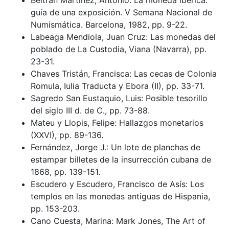
Beltrán Martínez, Antonio: La moneda ibérica:
guía de una exposición. V Semana Nacional de
Numismática. Barcelona, 1982, pp. 9-22.
Labeaga Mendiola, Juan Cruz: Las monedas del
poblado de La Custodia, Viana (Navarra), pp.
23-31.
Chaves Tristán, Francisca: Las cecas de Colonia
Romula, Iulia Traducta y Ebora (II), pp. 33-71.
Sagredo San Eustaquio, Luis: Posible tesorillo
del siglo III d. de C., pp. 73-88.
Mateu y Llopis, Felipe: Hallazgos monetarios
(XXVI), pp. 89-136.
Fernández, Jorge J.: Un lote de planchas de
estampar billetes de la insurrección cubana de
1868, pp. 139-151.
Escudero y Escudero, Francisco de Asís: Los
templos en las monedas antiguas de Hispania,
pp. 153-203.
Cano Cuesta, Marina: Mark Jones, The Art of