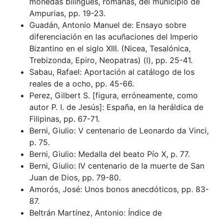
monedas bilingües, romanas, del municipio de
Ampurias, pp. 19-23.
Guadán, Antonio Manuel de: Ensayo sobre
diferenciación en las acuñaciones del Imperio
Bizantino en el siglo XIII. (Nicea, Tesalónica,
Trebizonda, Epiro, Neopatras) (I), pp. 25-41.
Sabau, Rafael: Aportación al catálogo de los
reales de a ocho, pp. 45-66.
Perez, Gilbert S. [figura, erróneamente, como
autor P. I. de Jesús]: España, en la heráldica de
Filipinas, pp. 67-71.
Berni, Giulio: V centenario de Leonardo da Vinci,
p. 75.
Berni, Giulio: Medalla del beato Pío X, p. 77.
Berni, Giulio: IV centenario de la muerte de San
Juan de Dios, pp. 79-80.
Amorós, José: Unos bonos anecdóticos, pp. 83-
87.
Beltrán Martínez, Antonio: Índice de