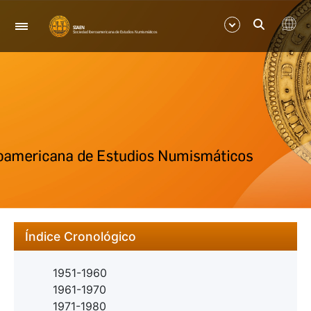
Navegación
Mostrar/Ocultar
Mostrar/Ocultar
Índice Cronológico
1951-1960
1961-1970
1971-1980