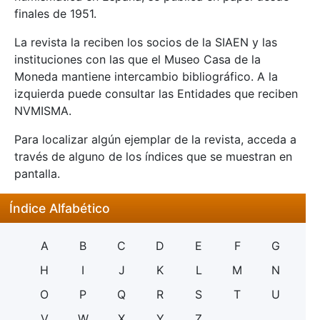
finales de 1951.
La revista la reciben los socios de la SIAEN y las
instituciones con las que el Museo Casa de la
Moneda mantiene intercambio bibliográfico. A la
izquierda puede consultar las Entidades que reciben
NVMISMA.
Para localizar algún ejemplar de la revista, acceda a
través de alguno de los índices que se muestran en
pantalla.
Índice Alfabético
A
B
C
D
E
F
G
H
I
J
K
L
M
N
O
P
Q
R
S
T
U
V
W
X
Y
Z