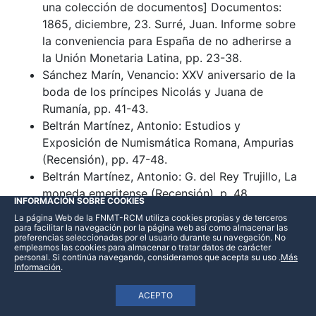
una colección de documentos] Documentos:
1865, diciembre, 23. Surré, Juan. Informe sobre
la conveniencia para España de no adherirse a
la Unión Monetaria Latina, pp. 23-38.
Sánchez Marín, Venancio: XXV aniversario de la
boda de los príncipes Nicolás y Juana de
Rumanía, pp. 41-43.
Beltrán Martínez, Antonio: Estudios y
Exposición de Numismática Romana, Ampurias
(Recensión), pp. 47-48.
Beltrán Martínez, Antonio: G. del Rey Trujillo, La
moneda emeritense (Recensión), p. 48.
INFORMACIÓN SOBRE COOKIES
Beltrán Martínez, Antonio: Arnaldo Brazão,
La página Web de la FNMT-RCM utiliza cookies propias y de terceros
Numismólogos contemporáneos e a sua
para facilitar la navegación por la página web así como almacenar las
preferencias seleccionadas por el usuario durante su navegación. No
actividade cultural (Recensión), pp. 48-49.
empleamos las cookies para almacenar o tratar datos de carácter
personal. Si continúa navegando, consideramos que acepta su uso
.
Más
Información
.
Nvmisma 74 (1965)
ACEPTO
Núm.74 - Mayo-Junio 1965 (3 MB)