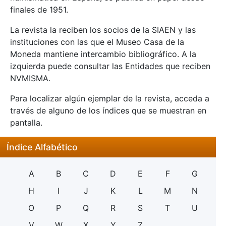
finales de 1951.
La revista la reciben los socios de la SIAEN y las
instituciones con las que el Museo Casa de la
Moneda mantiene intercambio bibliográfico. A la
izquierda puede consultar las Entidades que reciben
NVMISMA.
Para localizar algún ejemplar de la revista, acceda a
través de alguno de los índices que se muestran en
pantalla.
Índice Alfabético
A
B
C
D
E
F
G
H
I
J
K
L
M
N
O
P
Q
R
S
T
U
V
W
X
Y
Z