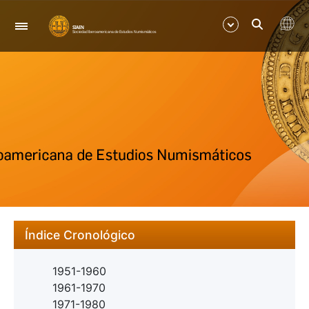
Navegación
Mostrar/Ocultar
Mostrar/Ocultar
Índice Cronológico
1951-1960
1961-1970
1971-1980