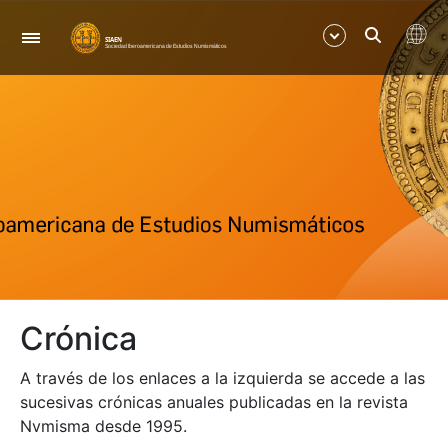
Navegación
Mostrar/Ocultar
Mostrar/Ocultar
Mostrar/Ocultar
Mostrar/Ocultar
Crónica
Mostrar/Ocultar
A través de los enlaces a la izquierda se accede a las
sucesivas crónicas anuales publicadas en la revista
Nvmisma desde 1995.