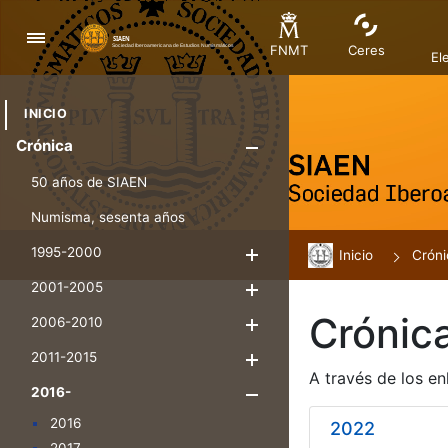
Navegación
FNMT
Ceres
El
INICIO
Crónica
Mostrar/Ocul
50 años de SIAEN
Numisma, sesenta años
1995-2000
Inicio
Mostrar/Ocultar
Cróni
2001-2005
Mostrar/Ocultar
Crónic
2006-2010
Mostrar/Ocultar
2011-2015
Mostrar/Ocultar
A través de los en
2016-
Mostrar/Oculta
2016
2022