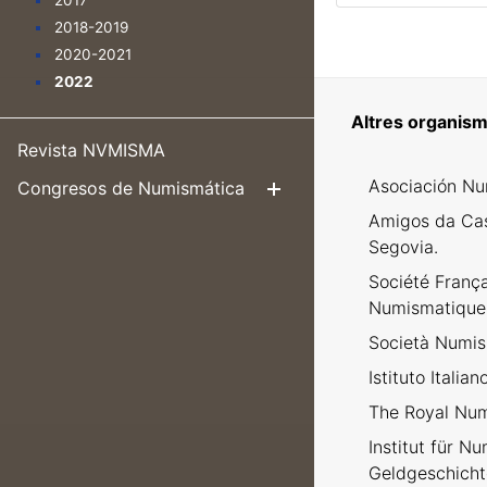
2017
2018-2019
2020-2021
2022
Altres organism
Revista NVMISMA
Asociación Nu
Congresos de Numismática
Mostrar/Ocul
Amigos da Ca
Segovia.
Société Franç
Numismatique
Società Numism
Istituto Italia
The Royal Num
Institut für N
Geldgeschicht