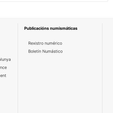
Publicacións numismáticas
5
Rexistro numérico
Boletín Numástico
alunya
ance
ent