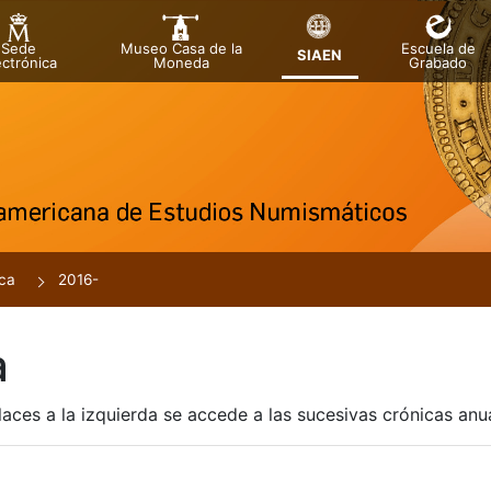
Sede
Museo Casa de la
Escuela de
SIAEN
ectrónica
Moneda
Grabado
tar
ca
2016-
a
laces a la izquierda se accede a las sucesivas crónicas an
r