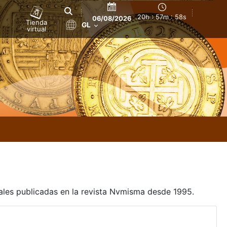
20h : 57m : 58s
06/08/2026
Tienda
GL
virtual
uales publicadas en la revista Nvmisma desde 1995.