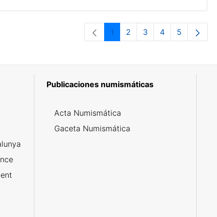
1
2
3
4
5
Página
Página
Página
Página
Página
Publicaciones numismáticas
5
Acta Numismática
l
Gaceta Numismática
alunya
ance
ent