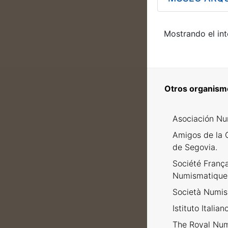
Mostrando el int
Otros organism
Asociación Nu
Amigos de la 
de Segovia.
Société Franç
Numismatique
Società Numism
Istituto Italia
The Royal Num