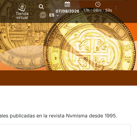
17h : 08m : 59s
07/08/2026
Tienda
ES
virtual
uales publicadas en la revista Nvmisma desde 1995.