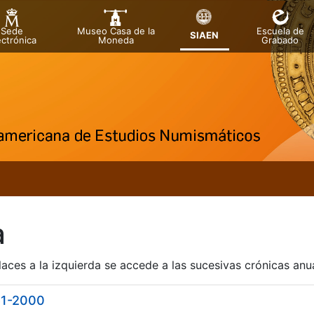
Sede
Museo Casa de la
Escuela de
SIAEN
ectrónica
Moneda
Grabado
tar
a
laces a la izquierda se accede a las sucesivas crónicas an
1-2000