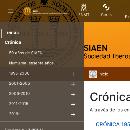
Navegación
FNMT
Ceres
El
INICIO
Crónica
Mostrar/Ocul
50 años de SIAEN
Numisma, sesenta años
1995-2000
Inicio
Mostrar/Ocultar
2001-2005
Mostrar/Ocultar
Crónic
2006-2010
Mostrar/Ocultar
2011-2015
Mostrar/Ocultar
A través de los en
2016-
Mostrar/Ocultar
CRÓNICA 195