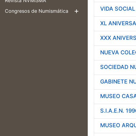
Revista NVMISMA
VIDA SOCIAL
Congresos de Numismática
Mostrar/Ocul
XL ANIVERSAR
XXX ANIVERS
NUEVA COLEC
SOCIEDAD NU
GABINETE N
MUSEO CASA
S.I.A.E.N. 199
MUSEO ARQU