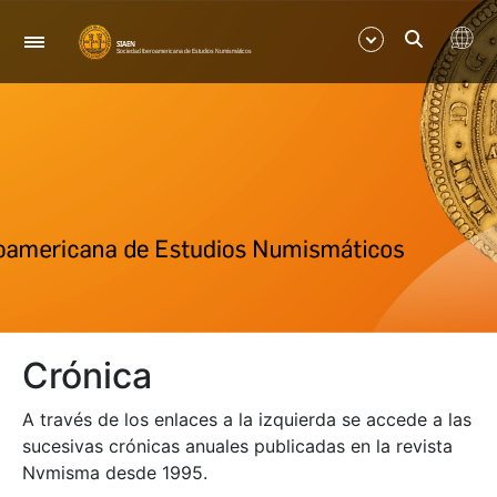
Navegación
Mostrar/Ocultar
Mostrar/Ocultar
Mostrar/Ocultar
Mostrar/Ocultar
Crónica
Mostrar/Ocultar
A través de los enlaces a la izquierda se accede a las
Mostrar/Ocultar
sucesivas crónicas anuales publicadas en la revista
Nvmisma desde 1995.