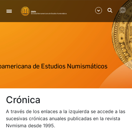
Navegación
Mostrar/Ocultar
Mostrar/Ocultar
Mostrar/Ocultar
Mostrar/Ocultar
Crónica
Mostrar/Ocultar
A través de los enlaces a la izquierda se accede a las
Mostrar/Ocultar
sucesivas crónicas anuales publicadas en la revista
Nvmisma desde 1995.