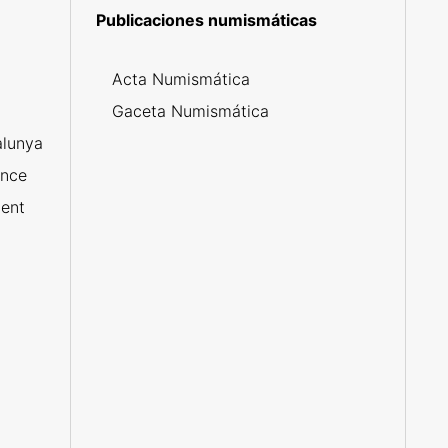
Publicaciones numismáticas
5
Acta Numismática
l
Gaceta Numismática
alunya
ance
ent