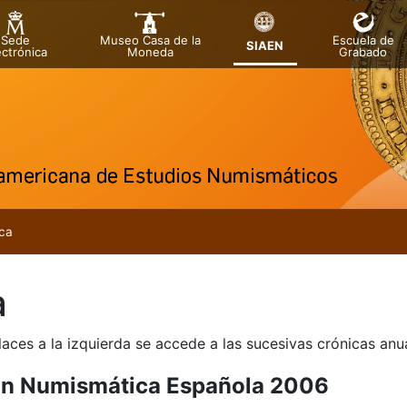
Sede
Museo Casa de la
Escuela de
SIAEN
ectrónica
Moneda
Grabado
tar
ca
a
laces a la izquierda se accede a las sucesivas crónicas an
ón Numismática Española 2006