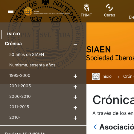
Navegación
FNMT
Ceres
El
INICIO
Crónica
Mostrar/Ocul
50 años de SIAEN
Numisma, sesenta años
1995-2000
Inicio
Mostrar/Ocultar
Cróni
2001-2005
Mostrar/Ocultar
Crónic
2006-2010
Mostrar/Ocultar
2011-2015
Mostrar/Ocultar
A través de los en
2016-
Mostrar/Ocultar
Asociaci