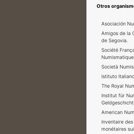
Otros organism
Asociación Nu
Amigos de la 
de Segovia.
Société Franç
Numismatique
Società Numism
Istituto Italia
The Royal Num
Institut für N
Geldgeschicht
American Numi
Inventaire des 
monétaires sui