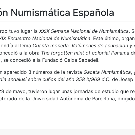
ón Numismática Española
tar
rzo tuvo lugar la
XXIX Semana Nacional de Numismática
. 
XIX Encuentro Nacional de Numismática
. Este último, orga
pondía al lema
Cuanta moneda. Volúmenes de acuñacion y 
oncedió a la obra
The forgotten mint of colonial Panama
de
 se concedió a la Fundació Caixa Sabadell.
n aparecido 3 números de la revista
Gaceta Numismática
,
adia andalusí sobre cuños del año 358 h/969 d.C.
de Josep P
29 de mayo, tuvieron lugar unas jornadas de estudio que re
ctorado de la Universidad Autònoma de Barcelona, dirigidos