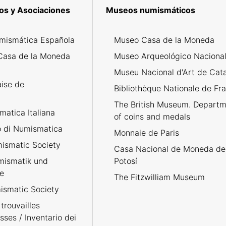
os y Asociaciones
Museos numismáticos
mismática Española
Museo Casa de la Moneda
Casa de la Moneda
Museo Arqueológico Naciona
Museu Nacional d'Art de Cat
aise de
Bibliothèque Nationale de Fr
The British Museum. Departm
atica Italiana
of coins and medals
no di Numismatica
Monnaie de Paris
ismatic Society
Casa Nacional de Moneda de
umismatik und
Potosí
e
The Fitzwilliam Museum
smatic Society
trouvailles
sses / Inventario dei