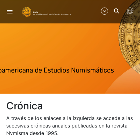
Navegación
Mostrar/Ocultar
Mostrar/Ocultar
Mostrar/Ocultar
Mostrar/Ocultar
Crónica
Mostrar/Ocultar
A través de los enlaces a la izquierda se accede a las
Mostrar/Ocultar
sucesivas crónicas anuales publicadas en la revista
Nvmisma desde 1995.