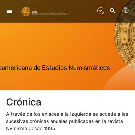
Navegación
Mostrar/Ocultar
Mostrar/Ocultar
Mostrar/Ocultar
Mostrar/Ocultar
Crónica
Mostrar/Ocultar
A través de los enlaces a la izquierda se accede a las
Mostrar/Ocultar
sucesivas crónicas anuales publicadas en la revista
Nvmisma desde 1995.