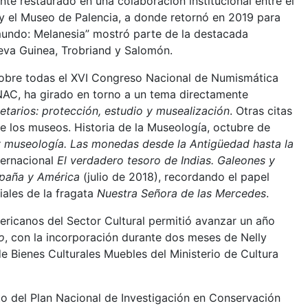
ente restaurado en una colaboración institucional entre el
 y el Museo de Palencia, a donde retornó en 2019 para
 mundo: Melanesia” mostró parte de la destacada
ueva Guinea, Trobriand y Salomón.
 sobre todas el XVI Congreso Nacional de Numismática
NAC, ha girado en torno a un tema directamente
tarios: protección, estudio y musealización
. Otras citas
 de los museos. Historia de la Museología, octubre de
y museología. Las monedas desde la Antigüedad hasta la
ternacional
El verdadero tesoro de Indias. Galeones y
España y América
(julio de 2018), recordando el papel
iales de la fragata
Nuestra Señora de las Mercedes
.
ericanos del Sector Cultural permitió avanzar un año
o
, con la incorporación durante dos meses de Nelly
e Bienes Culturales Muebles del Ministerio de Cultura
to del Plan Nacional de Investigación en Conservación