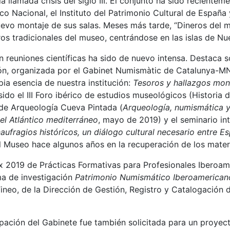
a llamada crisis del siglo III. El conjunto ha sido recientem
o Nacional, el Instituto del Patrimonio Cultural de España
nuevo montaje de sus salas. Meses más tarde, “Dineros del
ros tradicionales del museo, centrándose en las islas de N
en reuniones científicas ha sido de nuevo intensa. Destaca
ión, organizada por el Gabinet Numismàtic de Catalunya-M
pia esencia de nuestra institución:
Tesoros y hallazgos mone
 sido el III Foro ibérico de estudios museológicos (Historia
 de Arqueología Cueva Pintada (
Arqueología, numismática 
l Atlántico mediterráneo
, mayo de 2019) y el seminario in
aufragios históricos, un diálogo cultural necesario entre 
el Museo hace algunos años en la recuperación de los mater
x 2019 de Prácticas Formativas para Profesionales Iberoam
a de investigación
Patrimonio Numismático Iberoamerican
neo, de la Dirección de Gestión, Registro y Catalogación d
ipación del Gabinete fue también solicitada para un proyec