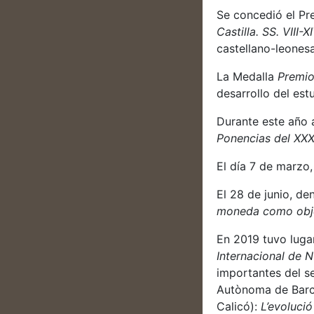
Se concedió el P
Castilla. SS. VIII-X
castellano-leones
La Medalla
Premio
desarrollo del est
Durante este año 
Ponencias del XX
El día 7 de marzo,
El 28 de junio, de
moneda como objet
En 2019 tuvo luga
Internacional de 
importantes del s
Autònoma de Barce
Calicó):
L’evolució