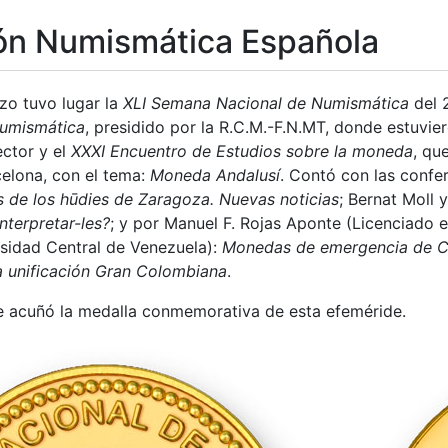
ón Numismática Española
zo tuvo lugar la
XLI Semana Nacional de Numismática
del 
Numismática
, presidido por la R.C.M.-F.N.MT, donde estuvi
ector y el
XXXI Encuentro de Estudios sobre la moneda
, qu
elona, con el tema:
Moneda Andalusí
. Contó con las confe
tar
es de los hūdies de Zaragoza
. Nuevas noticias
; Bernat Moll 
interpretar-les?
; y por Manuel F. Rojas Aponte (Licenciado e
rsidad Central de Venezuela):
Monedas de emergencia de Co
a unificación Gran Colombiana
.
 acuñó la medalla conmemorativa de esta efeméride.