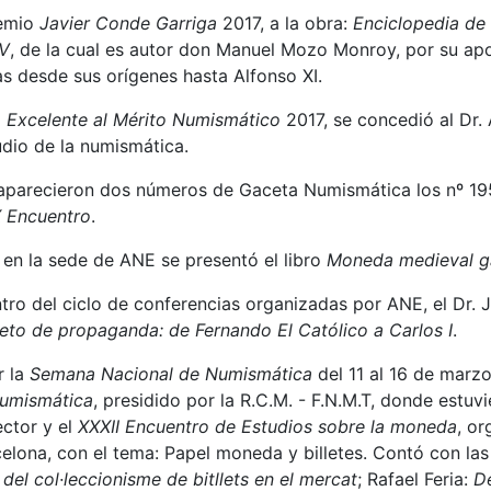
remio
Javier Conde Garriga
2017, a la obra:
Enciclopedia de
IV
, de la cual es autor don Manuel Mozo Monroy, por su ap
as desde sus orígenes hasta Alfonso XI.
 Excelente al Mérito Numismático
2017, se concedió al Dr. 
udio de la numismática.
aparecieron dos números de Gaceta Numismática los nº 195 y
X Encuentro
.
 en la sede de ANE se presentó el libro
Moneda medieval g
ntro del ciclo de conferencias organizadas por ANE, el Dr.
o de propaganda: de Fernando El Católico a Carlos I
.
r la
Semana Nacional de Numismática
del 11 al 16 de marz
Numismática
, presidido por la R.C.M. - F.N.M.T, donde estu
ector y el
XXXII Encuentro de Estudios sobre la moneda
, or
lona, con el tema: Papel moneda y billetes. Contó con las
 del col·leccionisme de bitllets en el mercat
; Rafael Feria:
De