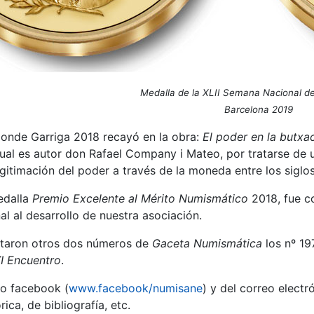
Medalla de la XLII Semana Nacional d
Barcelona 2019
Conde Garriga 2018 recayó en la obra:
El poder en la butxa
cual es autor don Rafael Company i Mateo, por tratarse de 
gitimación del poder a través de la moneda entre los siglos 
edalla
Premio Excelente al Mérito Numismático
2018, fue co
l al desarrollo de nuestra asociación.
itaron otros dos números de
Gaceta Numismática
los nº 19
I Encuentro
.
ro facebook (
www.facebook/numisane
) y del correo elect
ica, de bibliografía, etc.