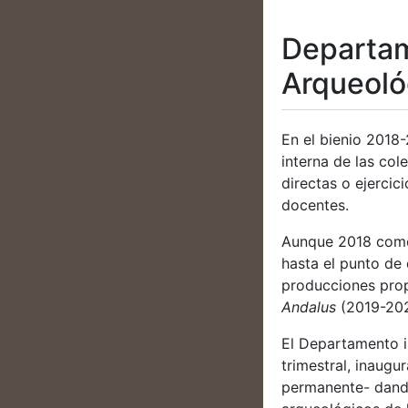
Departam
Arqueoló
En el bienio 2018-
interna de las co
directas o ejercic
docentes.
Aunque 2018 comen
hasta el punto de
producciones pro
Andalus
(2019-202
El Departamento i
trimestral, inaug
permanente- dando