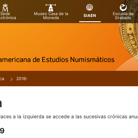
Sede
Museo Casa de la
Escuela de
SIAEN
ectrónica
Moneda
Grabado
tar
ca
2016-
a
laces a la izquierda se accede a las sucesivas crónicas an
r
19