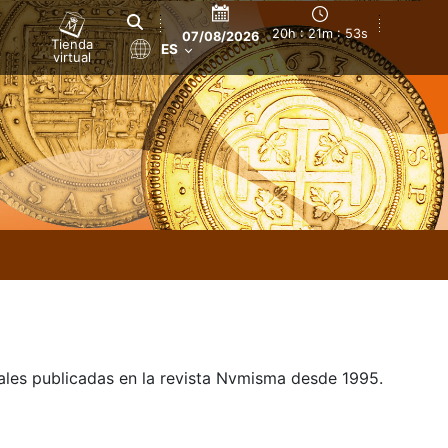
20h : 21m : 54s
07/08/2026
Tienda
ES
virtual
uales publicadas en la revista Nvmisma desde 1995.