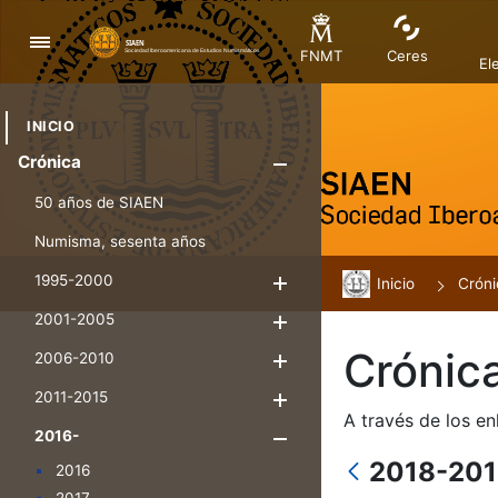
Navegación
FNMT
Ceres
El
INICIO
Crónica
Mostrar/Ocul
50 años de SIAEN
Numisma, sesenta años
1995-2000
Inicio
Mostrar/Ocultar
Cróni
2001-2005
Mostrar/Ocultar
Crónic
2006-2010
Mostrar/Ocultar
2011-2015
Mostrar/Ocultar
A través de los en
2016-
Mostrar/Oculta
2018-20
2016