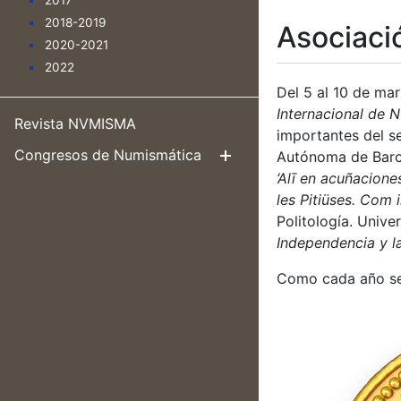
2017
2018-2019
Asociaci
2020-2021
2022
Del 5 al 10 de mar
Internacional de 
Revista NVMISMA
importantes del s
Congresos de Numismática
Autónoma de Barc
Mostrar/Ocul
‘Alī en acuñacion
les Pitiüses. Com 
Politología. Unive
Independencia y l
Como cada año se