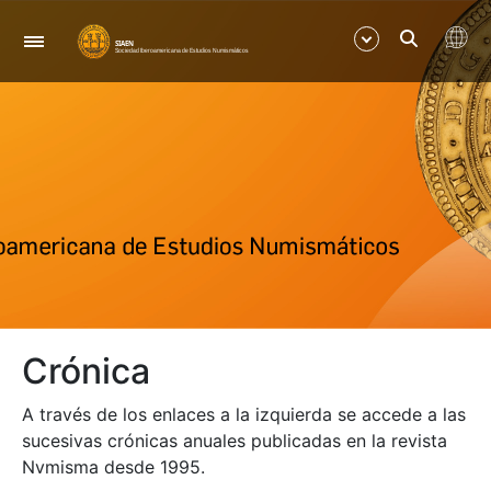
Navegación
Mostrar/Ocultar
Mostrar/Ocultar
Mostrar/Ocultar
Mostrar/Ocultar
Crónica
Mostrar/Ocultar
A través de los enlaces a la izquierda se accede a las
sucesivas crónicas anuales publicadas en la revista
Nvmisma desde 1995.