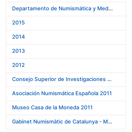
Departamento de Numismática y Medallística. Museo Arqueológico Nacional 2011
2015
Mostrar/Ocultar
2014
2013
Mostrar/Ocultar
2012
Consejo Superior de Investigaciones Científicas 2011
Asociación Numismática Española 2011
Museo Casa de la Moneda 2011
Gabinet Numismàtic de Catalunya - MNAC 2011