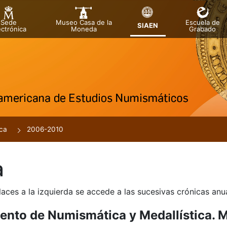
Sede
Museo Casa de la
Escuela de
SIAEN
ectrónica
Moneda
Grabado
tar
ca
2006-2010
a
r
laces a la izquierda se accede a las sucesivas crónicas an
nto de Numismática y Medallística. 