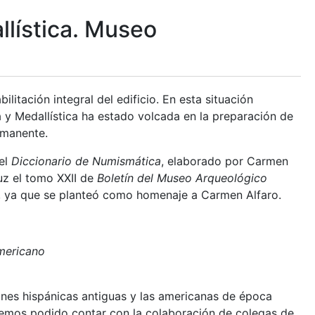
lística. Museo
itación integral del edificio. En esta situación
 y Medallística ha estado volcada en la preparación de
rmanente.
 el
Diccionario de Numismática
, elaborado por Carmen
uz el tomo XXII de
Boletín del Museo Arqueológico
o, ya que se planteó como homenaje a Carmen Alfaro.
mericano
ones hispánicas antiguas y las americanas de época
hemos podido contar con la colaboración de colegas de