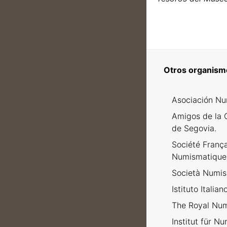
Otros organism
Asociación Nu
Amigos de la 
de Segovia.
Société Franç
Numismatique
Società Numism
Istituto Italia
The Royal Num
Institut für N