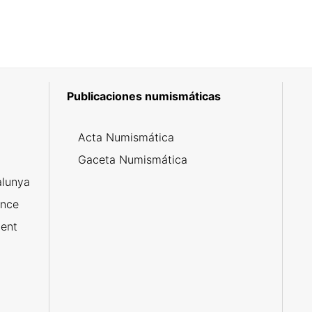
Publicaciones numismáticas
5
Acta Numismática
l
Gaceta Numismática
alunya
ance
ent