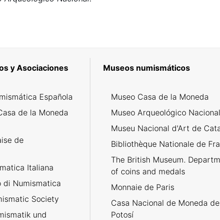
os y Asociaciones
Museos numismáticos
mismática Española
Museo Casa de la Moneda
Casa de la Moneda
Museo Arqueológico Naciona
Museu Nacional d'Art de Cat
aise de
Bibliothèque Nationale de Fr
The British Museum. Departm
atica Italiana
of coins and medals
no di Numismatica
Monnaie de Paris
ismatic Society
Casa Nacional de Moneda de
umismatik und
Potosí