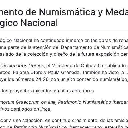
ento de Numismática y Medal
gico Nacional
ico Nacional ha continuado inmerso en las obras de rehabil
uena parte de la atención del Departamento de Numismática
tar
aslado de la colección y diseño de la futura exposición pe
e
Diccionarios Domus
, el Ministerio de Cultura ha publicado
rcos, Paloma Otero y Paula Grañeda. También ha visto la l
luye los números 24-26, con un alto contenido numismátic
 los proyectos iniciados en años anteriores
morum Graecorum on line, Patrimonio Numismático Iberoa
ivos catálogos en línea,
der a una selección, en continuo crecimiento, de las emisi
arco de
Patrimonio Numismático Iberoamericano
, este año 