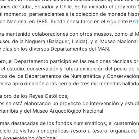
iones de Cuba, Ecuador y Chile. Se ha iniciado el proyecto
el momento, pertenecientes a la colección de moneda his
o Nacional en 1895. Puede consutarse en el siguiente
si
a mantenido colaboraciones con otros museos, como el Mus
useu de la Noguera (Balaguer, Lleida), y el Museo Nacional
e días en los diversos Departamentos del MAN.
ero, el Departamento participó en las reuniones técnicas o
r el estudio, conservación y futura exhibición del pecio de
nicos de los Departamentos de Numismática y Conservación
imera aproximación a las cerca de tres mil monedas hallada
a oro de los Reyes Católicos,
les se está elaborando un proyecto de intervención y estud
Namibia y del Museo Arqueológico Nacional.
 más destacadas de los fondos numismáticos, el cuaternión
 ciclo de visitas monográficas
Tesoro a tesoro
, organizado
o Arqueológico Nacional
.