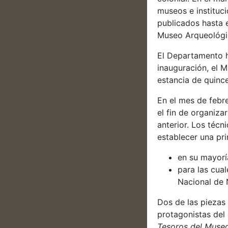
museos e instituc
publicados hasta 
Museo Arqueológic
El Departamento h
inauguración, el M
estancia de quinc
En el mes de febr
el fin de organiza
anterior. Los téc
establecer una pr
en su mayorí
para las cua
Nacional de 
Dos de las piezas
protagonistas del
Tesoros del Muse