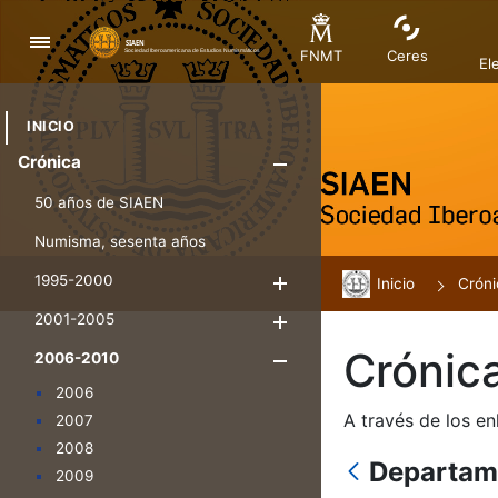
Navegación
FNMT
Ceres
El
INICIO
Crónica
Mostrar/Ocul
50 años de SIAEN
Numisma, sesenta años
1995-2000
Inicio
Mostrar/Ocultar
Cróni
2001-2005
Mostrar/Ocultar
Crónic
2006-2010
Mostrar/Oculta
2006
A través de los en
2007
2008
Departame
2009