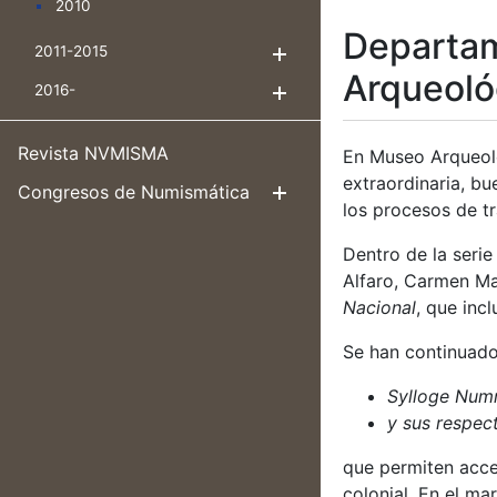
2010
Departam
2011-2015
Mostrar/Ocultar
Arqueoló
2016-
Mostrar/Ocultar
Revista NVMISMA
En Museo Arqueológ
extraordinaria, b
Congresos de Numismática
Mostrar/Ocul
los procesos de tr
Dentro de la seri
Alfaro, Carmen Ma
Nacional
, que inc
Se han continuado
Sylloge Num
y sus respect
que permiten acce
colonial. En el m