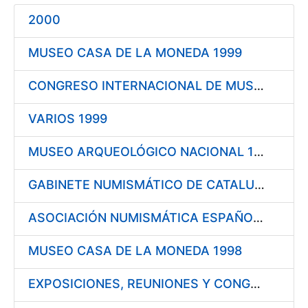
Mostrar/Ocultar
2000
Mostrar/Ocultar
MUSEO CASA DE LA MONEDA 1999
Mostrar/Ocultar
Mostrar/Ocultar
CONGRESO INTERNACIONAL DE MUSEOLOGÍA DEL DINERO 1999
VARIOS 1999
Mostrar/Ocultar
MUSEO ARQUEOLÓGICO NACIONAL 1999
GABINETE NUMISMÁTICO DE CATALUÑA 1999
ASOCIACIÓN NUMISMÁTICA ESPAÑOLA 1999
MUSEO CASA DE LA MONEDA 1998
EXPOSICIONES, REUNIONES Y CONGRESOS 1998