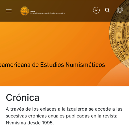
Navegación
Mostrar/Ocultar
Mostrar/Ocultar
Mostrar/Ocultar
Mostrar/Ocultar
Crónica
Mostrar/Ocultar
A través de los enlaces a la izquierda se accede a las
Mostrar/Ocultar
sucesivas crónicas anuales publicadas en la revista
Nvmisma desde 1995.