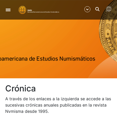
Navegación
Mostrar/Ocultar
Mostrar/Ocultar
Mostrar/Ocultar
Mostrar/Ocultar
Crónica
Mostrar/Ocultar
A través de los enlaces a la izquierda se accede a las
Mostrar/Ocultar
sucesivas crónicas anuales publicadas en la revista
Nvmisma desde 1995.