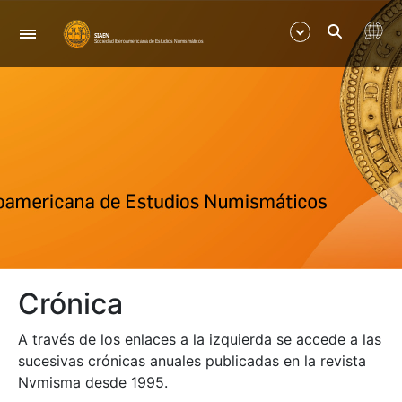
Navegación
Mostrar/Ocultar
Mostrar/Ocultar
Mostrar/Ocultar
Mostrar/Ocultar
Crónica
Mostrar/Ocultar
A través de los enlaces a la izquierda se accede a las
Mostrar/Ocultar
sucesivas crónicas anuales publicadas en la revista
Nvmisma desde 1995.