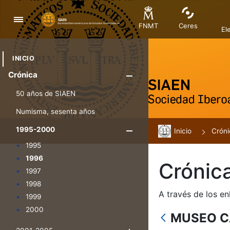
Navegación
FNMT
Ceres
El
INICIO
Crónica
Mostrar/Ocul
50 años de SIAEN
Numisma, sesenta años
1995-2000
Inicio
Mostrar/Oculta
Cróni
1995
1996
Crónic
1997
1998
A través de los en
1999
2000
MUSEO C