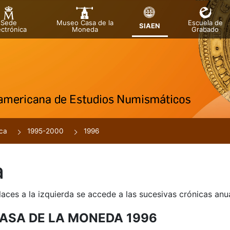
Sede
Museo Casa de la
Escuela de
SIAEN
ectrónica
Moneda
Grabado
tar
r
ca
1995-2000
1996
a
laces a la izquierda se accede a las sucesivas crónicas an
ASA DE LA MONEDA 1996