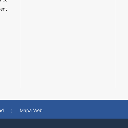
ent
ad
Mapa Web