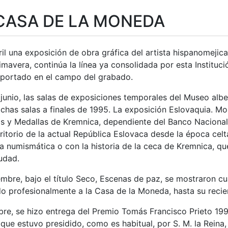
CASA DE LA MONEDA
ril una exposición de obra gráfica del artista hispanomeji
imavera, continúa la línea ya consolidada por esta Instituc
aportado en el campo del grabado.
e junio, las salas de exposiciones temporales del Museo al
tar
ichas salas a finales de 1995. La exposición Eslovaquia. M
 y Medallas de Kremnica, dependiente del Banco Nacional
ritorio de la actual República Eslovaca desde la época cel
a numismática o con la historia de la ceca de Kremnica, que
udad.
mbre, bajo el título Seco, Escenas de paz, se mostraron cu
o profesionalmente a la Casa de la Moneda, hasta su recien
bre, se hizo entrega del Premio Tomás Francisco Prieto 199
que estuvo presidido, como es habitual, por S. M. la Reina