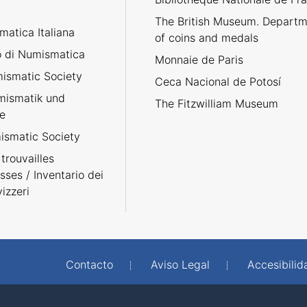
The British Museum. Departm
atica Italiana
of coins and medals
no di Numismatica
Monnaie de Paris
ismatic Society
Ceca Nacional de Potosí
umismatik und
The Fitzwilliam Museum
e
smatic Society
trouvailles
sses / Inventario dei
izzeri
Contacto
Aviso Legal
Accesibilid