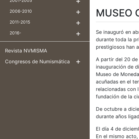
2001-2005
Mostrar/Ocultar
MUSEO 
2006-2010
Mostrar/Ocultar
2011-2015
Mostrar/Ocultar
Se inauguró en ab
2016-
Mostrar/Ocultar
durante toda la pr
prestigiosos han 
Revista NVMISMA
A partir del 20 d
Congresos de Numismática
Mostrar/Ocul
inauguración de d
Museo de Monedas
acuñadas en el ter
relacionadas con l
fundación de la ci
De octubre a dicie
durante años ligad
El día 4 de diciem
En el mismo acto, 