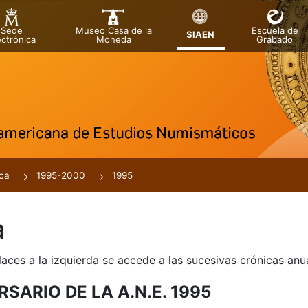
Sede
Museo Casa de la
Escuela de
SIAEN
ectrónica
Moneda
Grabado
tar
r
ca
1995-2000
1995
a
laces a la izquierda se accede a las sucesivas crónicas an
RSARIO DE LA A.N.E. 1995