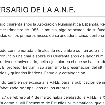
RSARIO DE LA A.N.E.
ido cuarenta años la Asociación Numismática Española. R
mer trimestre de 1956, la noticia, algo retrasada, de su fun
zadas en los primeros meses de su andadura: cinco conferen
tar
ido conmemorada a finales de noviembre con un acto múltipl
pronunció una charla sobre los Cuarenta años de labor numi
iva del aniversario, bello ejemplar en el que se ha introd
 El profesor Beltrán hizo asimismo la presentación del últ
rios y quinarios ibéricos. Estudio y catalogación.
vido también de excusa a la A.N.E. para la publicación de 
fabetizado por apellidos de los autores.
l 27 de febrero al 4 de marzo había celebrado la A.N.E. la 
sí como el VIII Encuentro de Estudios Numismáticos, que e