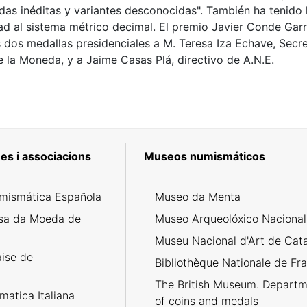
as inéditas y variantes desconocidas". También ha tenido l
ad al sistema métrico decimal. El premio Javier Conde Garr
dos medallas presidenciales a M. Teresa Iza Echave, Secret
 la Moneda, y a Jaime Casas Plá, directivo de A.N.E.
es i associacions
Museos numismáticos
mismática Española
Museo da Menta
sa da Moeda de
Museo Arqueolóxico Nacional
Museu Nacional d'Art de Cat
aise de
Bibliothèque Nationale de Fr
The British Museum. Departm
atica Italiana
of coins and medals