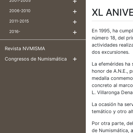
2001-2005
Mostrar/Ocultar
XL ANIVE
2006-2010
Mostrar/Ocultar
2011-2015
Mostrar/Ocultar
En 1995, ha cumpl
2016-
Mostrar/Ocultar
número 18, del pri
actividades reali
Revista NVMISMA
dos excursiones.
Congresos de Numismática
Mostrar/Ocul
La efemérides ha s
honor de A.N.E., 
medalla conmemorat
concreto al marco.
L. Villaronga Dena
La ocasión ha ser
temático y otro al
Por otra parte, de
de Numismática, a