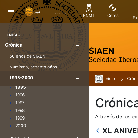
Navegación
FNMT
Ceres
El
INICIO
Crónica
Mostrar/Ocul
50 años de SIAEN
Numisma, sesenta años
1995-2000
Inicio
Mostrar/Oculta
Cróni
1995
1996
Crónic
1997
1998
A través de los en
1999
2000
XL ANIVE