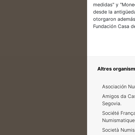
medidas" y "Moned
desde la antigüed
otorgaron además 
Fundación Casa de
Altres organism
Asociación Nu
Amigos da Ca
Segovia.
Société Franç
Numismatique
Società Numism