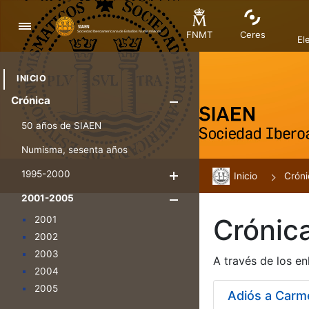
Navegación
FNMT
Ceres
El
INICIO
Crónica
Mostrar/Ocul
50 años de SIAEN
Numisma, sesenta años
1995-2000
Inicio
Mostrar/Ocultar
Cróni
2001-2005
Mostrar/Oculta
Crónic
2001
2002
2003
A través de los en
2004
2005
Adiós a Carm