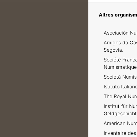
Altres organism
Asociación Nu
Amigos da Ca
Segovia.
Société Franç
Numismatique
Società Numism
Istituto Italia
The Royal Num
Institut für N
Geldgeschicht
American Numi
Inventaire des 