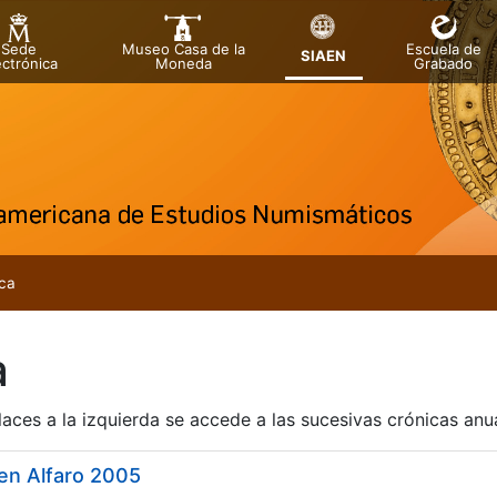
Sede
Museo Casa de la
Escuela de
SIAEN
ectrónica
Moneda
Grabado
tar
ca
r
a
laces a la izquierda se accede a las sucesivas crónicas an
en Alfaro 2005