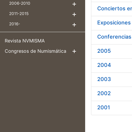
2006-2010
Mostrar/Ocultar
Conciertos e
2011-2015
Mostrar/Ocultar
Exposiciones
2016-
Mostrar/Ocultar
Conferencias
Revista NVMISMA
2005
Congresos de Numismática
Mostrar/Ocul
2004
2003
2002
2001