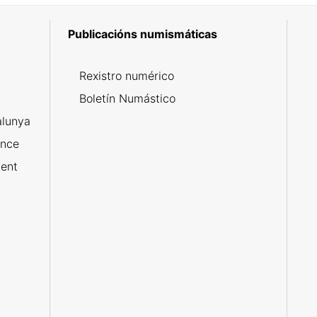
Publicacións numismáticas
5
Rexistro numérico
Boletín Numástico
alunya
ance
ent