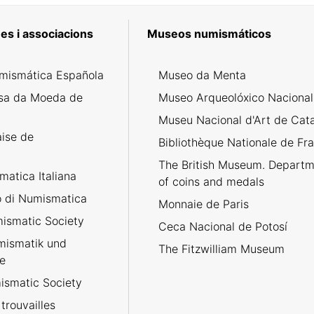
es i associacions
Museos numismáticos
mismática Española
Museo da Menta
sa da Moeda de
Museo Arqueolóxico Nacional
Museu Nacional d'Art de Cat
aise de
Bibliothèque Nationale de Fr
The British Museum. Departm
atica Italiana
of coins and medals
no di Numismatica
Monnaie de Paris
ismatic Society
Ceca Nacional de Potosí
umismatik und
The Fitzwilliam Museum
e
smatic Society
trouvailles