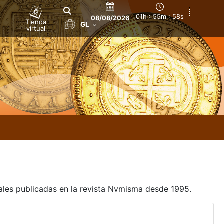
01h : 55m : 58s
08/08/2026
Tienda
GL
virtual
uales publicadas en la revista Nvmisma desde 1995.