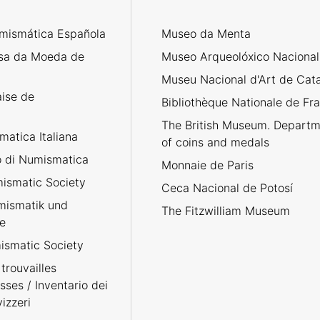
mismática Española
Museo da Menta
sa da Moeda de
Museo Arqueolóxico Nacional
Museu Nacional d'Art de Cat
aise de
Bibliothèque Nationale de Fr
The British Museum. Departm
atica Italiana
of coins and medals
no di Numismatica
Monnaie de Paris
ismatic Society
Ceca Nacional de Potosí
umismatik und
The Fitzwilliam Museum
e
smatic Society
trouvailles
sses / Inventario dei
izzeri