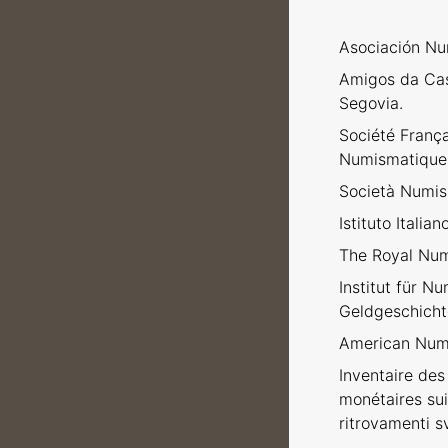
Asociación Nu
Amigos da Ca
Segovia.
Société Franç
Numismatique
Società Numism
Istituto Italia
The Royal Num
Institut für N
Geldgeschicht
American Numi
Inventaire des 
monétaires sui
ritrovamenti sv