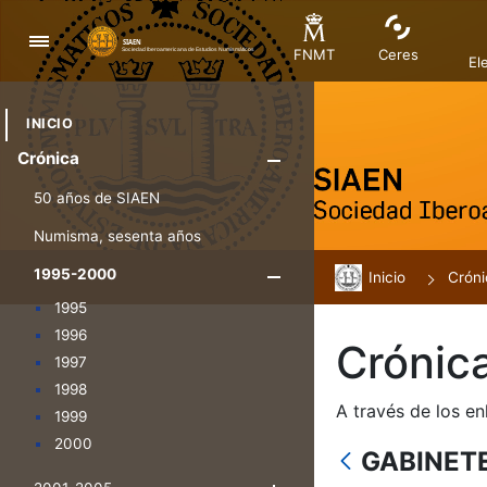
Navegación
FNMT
Ceres
El
INICIO
Crónica
Mostrar/Ocul
50 años de SIAEN
Numisma, sesenta años
1995-2000
Inicio
Mostrar/Oculta
Cróni
1995
1996
Crónic
1997
1998
A través de los en
1999
2000
GABINET