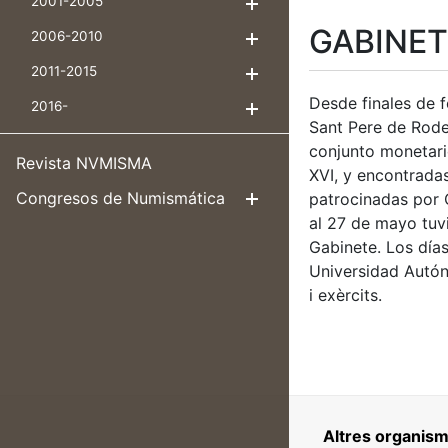
2001-2005
Mostrar/Ocultar
GABINET
2006-2010
Mostrar/Ocultar
2011-2015
Mostrar/Ocultar
Desde finales de 
2016-
Mostrar/Ocultar
Sant Pere de Rodes
conjunto monetari
Revista NVMISMA
XVI, y encontrada
Congresos de Numismática
patrocinadas por 
Mostrar/Ocul
al 27 de mayo tuv
Gabinete. Los día
Universidad Autón
i exèrcits.
Altres organism