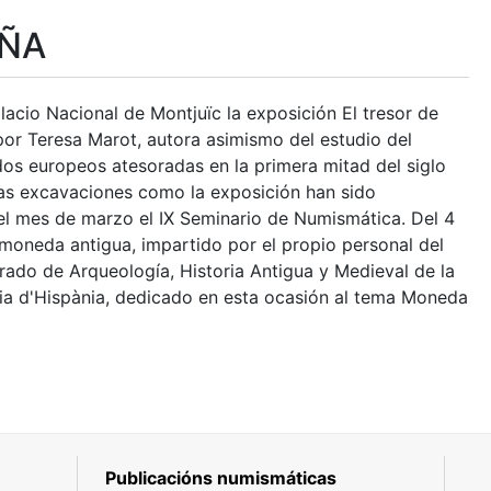
UÑA
acio Nacional de Montjuïc la exposición El tresor de
 por Teresa Marot, autora asimismo del estudio del
os europeos atesoradas en la primera mitad del siglo
las excavaciones como la exposición han sido
 el mes de marzo el IX Seminario de Numismática. Del 4
moneda antigua, impartido por el propio personal del
rado de Arqueología, Historia Antigua y Medieval de la
ria d'Hispània, dedicado en esta ocasión al tema Moneda
Publicacións numismáticas
5