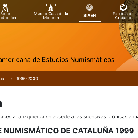
Sede
Museo Casa de la
Escuela de
SIAEN
ectrónica
Moneda
Grabado
tar
r
ca
1995-2000
a
laces a la izquierda se accede a las sucesivas crónicas an
E NUMISMÁTICO DE CATALUÑA 1999