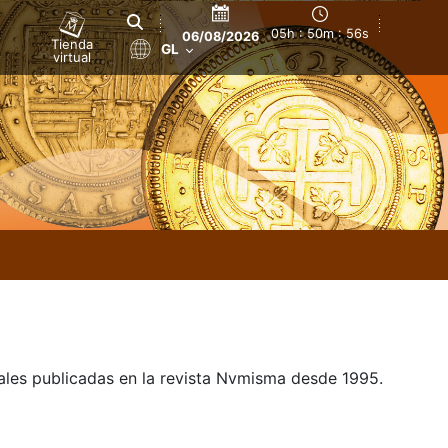
05h : 50m : 56s
06/08/2026
Tienda
GL
virtual
uales publicadas en la revista Nvmisma desde 1995.