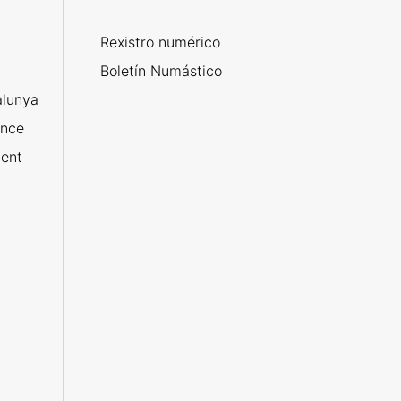
Rexistro numérico
Boletín Numástico
alunya
ance
ent