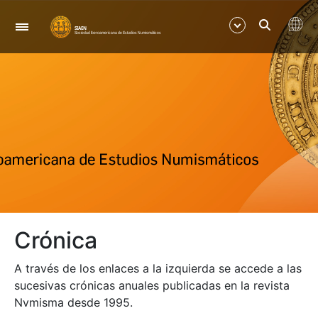
Navegación
Mostrar/Ocultar
Mostrar/Ocultar
Mostrar/Ocultar
Mostrar/Ocultar
Crónica
Mostrar/Ocultar
A través de los enlaces a la izquierda se accede a las
Mostrar/Ocultar
sucesivas crónicas anuales publicadas en la revista
Nvmisma desde 1995.