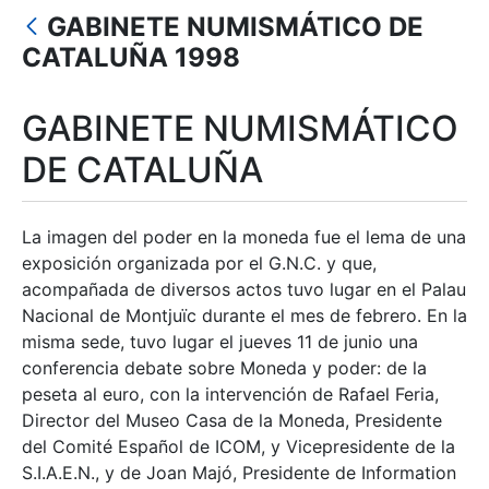
Mostrar/Ocultar
GABINETE NUMISMÁTICO DE
Mostrar/Ocultar
CATALUÑA 1998
Mostrar/Ocultar
GABINETE NUMISMÁTICO
Mostrar/Ocultar
DE CATALUÑA
Mostrar/Ocultar
La imagen del poder en la moneda fue el lema de una
exposición organizada por el G.N.C. y que,
acompañada de diversos actos tuvo lugar en el Palau
Nacional de Montjuïc durante el mes de febrero. En la
misma sede, tuvo lugar el jueves 11 de junio una
conferencia debate sobre Moneda y poder: de la
peseta al euro, con la intervención de Rafael Feria,
Director del Museo Casa de la Moneda, Presidente
del Comité Español de ICOM, y Vicepresidente de la
S.I.A.E.N., y de Joan Majó, Presidente de Information