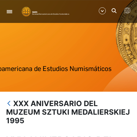
Navegación
Mostrar/Ocultar
Mostrar/Ocultar
Mostrar/Ocultar
Mostrar/Ocultar
XXX ANIVERSARIO DEL
MUZEUM SZTUKI MEDALIERSKIEJ
Mostrar/Ocultar
1995
Mostrar/Ocultar