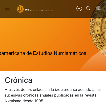
Navegación
Mostrar/Ocultar
Mostrar/Ocultar
Mostrar/Ocultar
Mostrar/Ocultar
Crónica
Mostrar/Ocultar
A través de los enlaces a la izquierda se accede a las
Mostrar/Ocultar
sucesivas crónicas anuales publicadas en la revista
Nvmisma desde 1995.