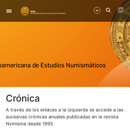
Navegación
Mostrar/Ocultar
Mostrar/Ocultar
Mostrar/Ocultar
Mostrar/Ocultar
Crónica
Mostrar/Ocultar
A través de los enlaces a la izquierda se accede a las
Mostrar/Ocultar
sucesivas crónicas anuales publicadas en la revista
Nvmisma desde 1995.