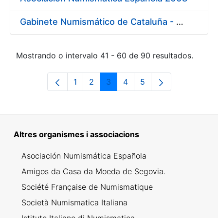
Gabinete Numismático de Cataluña - Museo Nacional de Arte de Cataluña 2008
Mostrando o intervalo 41 - 60 de 90 resultados.
1
2
3
4
5
Páxina
Páxina
Páxina
Páxina
Páxina
Altres organismes i associacions
Asociación Numismática Española
Amigos da Casa da Moeda de Segovia.
Société Française de Numismatique
Società Numismatica Italiana