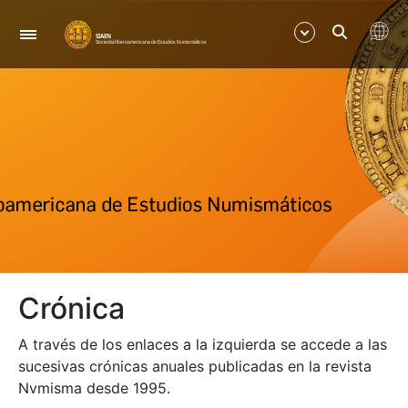
Navegación
Mostrar/Ocultar
Mostrar/Ocultar
Mostrar/Ocultar
Mostrar/Ocultar
Crónica
Mostrar/Ocultar
A través de los enlaces a la izquierda se accede a las
Mostrar/Ocultar
sucesivas crónicas anuales publicadas en la revista
Nvmisma desde 1995.