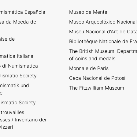
mismática Española
Museo da Menta
sa da Moeda de
Museo Arqueolóxico Nacional
Museu Nacional d'Art de Cat
aise de
Bibliothèque Nationale de Fr
The British Museum. Departm
atica Italiana
of coins and medals
no di Numismatica
Monnaie de Paris
ismatic Society
Ceca Nacional de Potosí
umismatik und
The Fitzwilliam Museum
e
smatic Society
trouvailles
sses / Inventario dei
izzeri