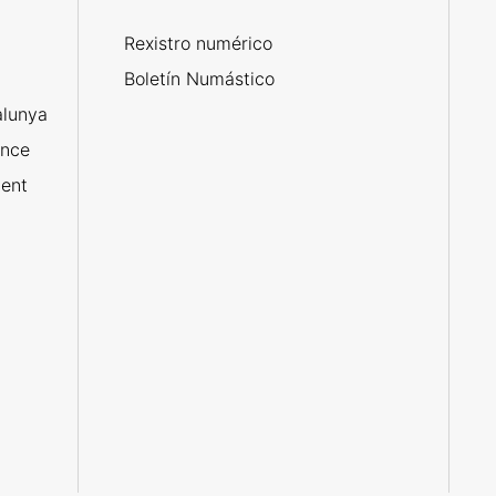
Rexistro numérico
Boletín Numástico
alunya
ance
ent