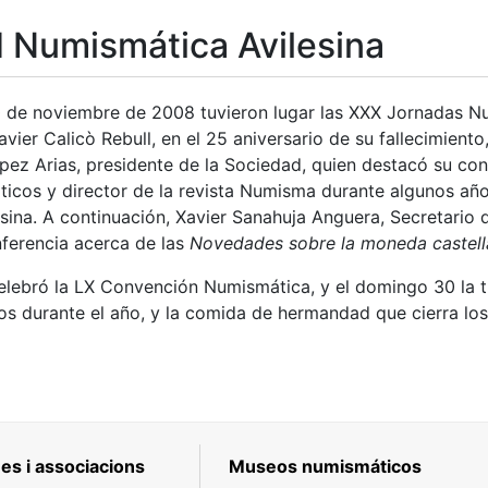
 Numismática Avilesina
tar
20 de noviembre de 2008 tuvieron lugar las XXX Jornadas 
vier Calicò Rebull, en el 25 aniversario de su fallecimiento,
pez Arias, presidente de la Sociedad, quien destacó su co
icos y director de la revista Numisma durante algunos añ
sina. A continuación, Xavier Sanahuja Anguera, Secretario 
ferencia acerca de las
Novedades sobre la moneda castella
elebró la LX Convención Numismática, y el domingo 30 la t
dos durante el año, y la comida de hermandad que cierra lo
es i associacions
Museos numismáticos