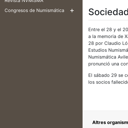
Revista NVMISMA
Sociedad
Congresos de Numismática
Mostrar/Ocul
Entre el 28 y el 
a la memoria de Xa
28 por Claudio Ló
Estudios Numismát
Numismática Avile
pronunció una con
El sábado 29 se c
los socios falleci
Altres organism