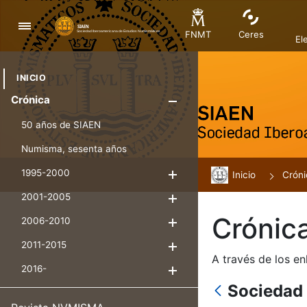
Navegación
FNMT
Ceres
El
INICIO
Crónica
Mostrar/Ocul
50 años de SIAEN
Numisma, sesenta años
1995-2000
Inicio
Mostrar/Ocultar
Cróni
2001-2005
Mostrar/Ocultar
Crónic
2006-2010
Mostrar/Ocultar
2011-2015
Mostrar/Ocultar
A través de los en
2016-
Mostrar/Ocultar
Sociedad