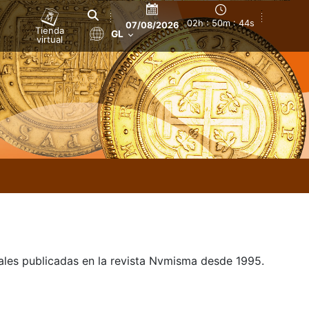
02h : 50m : 44s
07/08/2026
Tienda
GL
virtual
uales publicadas en la revista Nvmisma desde 1995.