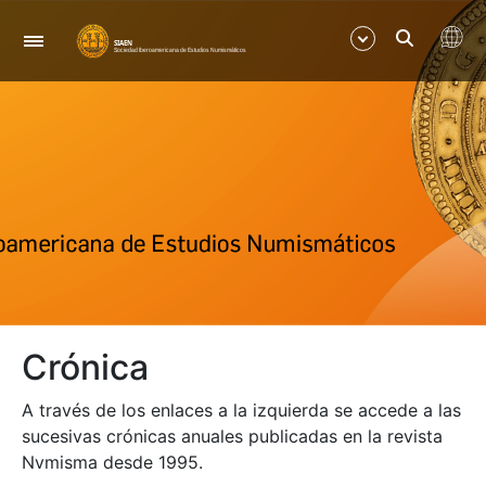
Navegación
Mostrar/Ocultar
Mostrar/Ocultar
Mostrar/Ocultar
Mostrar/Ocultar
Crónica
Mostrar/Ocultar
A través de los enlaces a la izquierda se accede a las
Mostrar/Ocultar
sucesivas crónicas anuales publicadas en la revista
Nvmisma desde 1995.