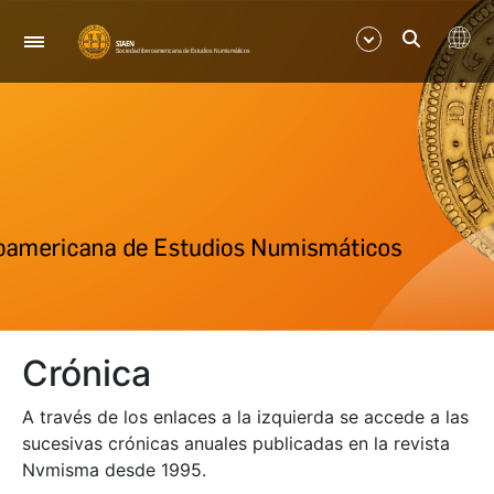
Navegación
Mostrar/Ocultar
Mostrar/Ocultar
Mostrar/Ocultar
Mostrar/Ocultar
Crónica
Mostrar/Ocultar
A través de los enlaces a la izquierda se accede a las
Mostrar/Ocultar
sucesivas crónicas anuales publicadas en la revista
Nvmisma desde 1995.