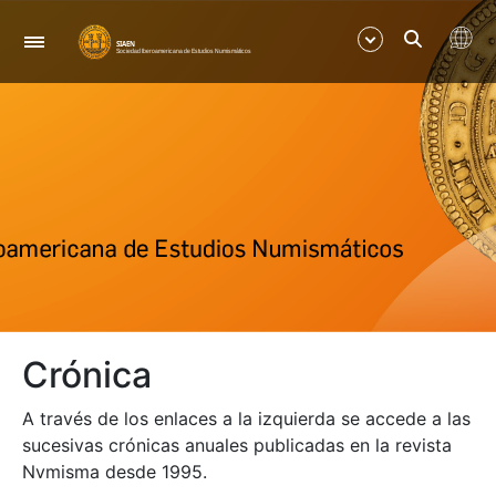
Navegación
Mostrar/Ocultar
Mostrar/Ocultar
Mostrar/Ocultar
Mostrar/Ocultar
Crónica
Mostrar/Ocultar
A través de los enlaces a la izquierda se accede a las
Mostrar/Ocultar
sucesivas crónicas anuales publicadas en la revista
Nvmisma desde 1995.