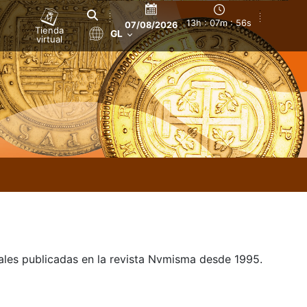
13h : 07m : 57s
07/08/2026
Tienda
GL
virtual
uales publicadas en la revista Nvmisma desde 1995.