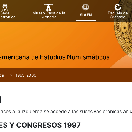
Sede
Museo Casa de la
Escuela de
SIAEN
ectrónica
Moneda
Grabado
tar
r
ca
1995-2000
a
laces a la izquierda se accede a las sucesivas crónicas an
ES Y CONGRESOS 1997