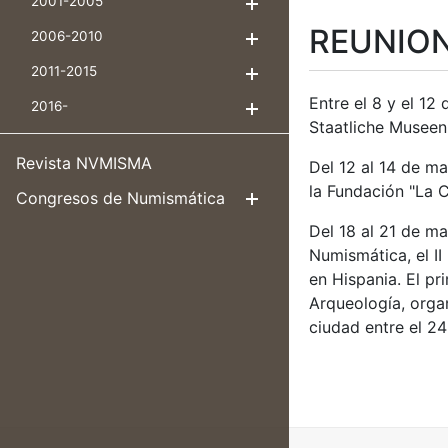
2001-2005
Mostrar/Ocultar
REUNIO
2006-2010
Mostrar/Ocultar
2011-2015
Mostrar/Ocultar
Entre el 8 y el 12
2016-
Mostrar/Ocultar
Staatliche Museen
Revista NVMISMA
Del 12 al 14 de m
la Fundación "La C
Congresos de Numismática
Mostrar/Ocul
Del 18 al 21 de m
Numismática, el I
en Hispania. El p
Arqueología, organ
ciudad entre el 24