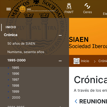
Navegación
FNMT
Ceres
El
INICIO
Crónica
Mostrar/Ocul
50 años de SIAEN
Numisma, sesenta años
1995-2000
Inicio
Mostrar/Oculta
Cróni
1995
1996
Crónic
1997
1998
A través de los en
1999
2000
REUNION