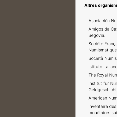
Altres organism
Asociación Nu
Amigos da Ca
Segovia.
Société Franç
Numismatique
Società Numism
Istituto Italia
The Royal Num
Institut für N
Geldgeschicht
American Numi
Inventaire des 
monétaires sui