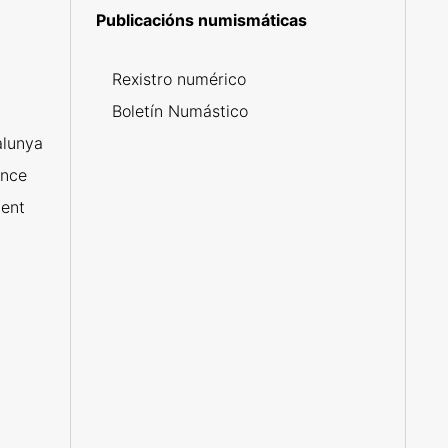
Publicacións numismáticas
5
Rexistro numérico
Boletín Numástico
alunya
ance
ent