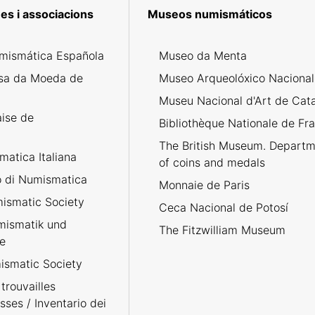
es i associacions
Museos numismáticos
mismática Española
Museo da Menta
sa da Moeda de
Museo Arqueolóxico Nacional
Museu Nacional d'Art de Cat
aise de
Bibliothèque Nationale de Fr
The British Museum. Departm
atica Italiana
of coins and medals
no di Numismatica
Monnaie de Paris
ismatic Society
Ceca Nacional de Potosí
umismatik und
The Fitzwilliam Museum
e
smatic Society
trouvailles
sses / Inventario dei