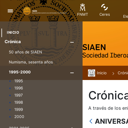
Navegación
FNMT
Ceres
El
INICIO
Crónica
Mostrar/Ocul
50 años de SIAEN
Numisma, sesenta años
1995-2000
Inicio
Mostrar/Oculta
Cróni
1995
1996
Crónic
1997
1998
A través de los en
1999
2000
ANIVERS