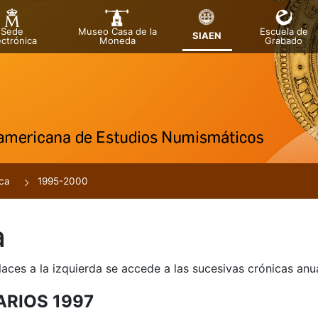
Sede
Museo Casa de la
Escuela de
SIAEN
ectrónica
Moneda
Grabado
tar
r
ca
1995-2000
a
laces a la izquierda se accede a las sucesivas crónicas an
ARIOS 1997