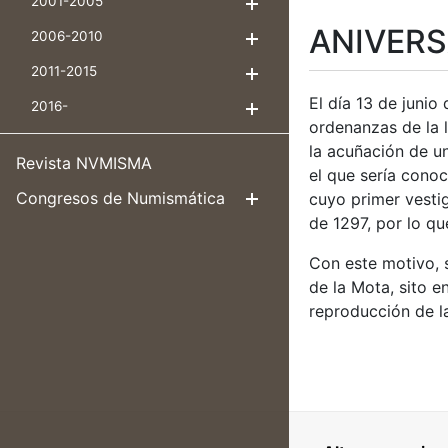
2001-2005
Mostrar/Ocultar
ANIVERS
2006-2010
Mostrar/Ocultar
2011-2015
Mostrar/Ocultar
El día 13 de juni
2016-
Mostrar/Ocultar
ordenanzas de la 
la acuñación de u
Revista NVMISMA
el que sería conoc
Congresos de Numismática
cuyo primer vesti
Mostrar/Ocul
de 1297, por lo q
Con este motivo, s
de la Mota, sito e
reproducción de la