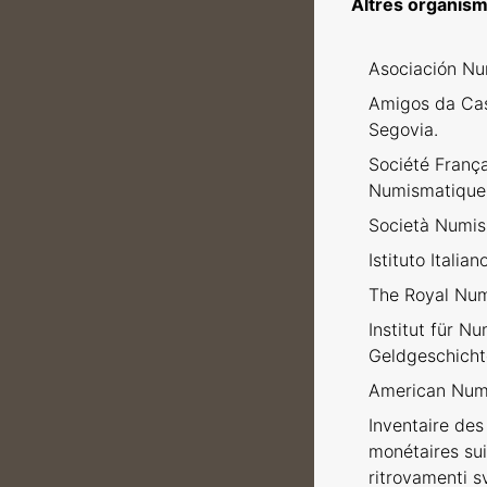
Altres organism
Asociación Nu
Amigos da Ca
Segovia.
Société Franç
Numismatique
Società Numism
Istituto Italia
The Royal Num
Institut für N
Geldgeschicht
American Numi
Inventaire des 
monétaires sui
ritrovamenti sv