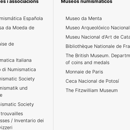
es i associacions
Museos numismáticos
mismática Española
Museo da Menta
sa da Moeda de
Museo Arqueolóxico Nacional
Museu Nacional d'Art de Cat
aise de
Bibliothèque Nationale de Fr
The British Museum. Departm
atica Italiana
of coins and medals
no di Numismatica
Monnaie de Paris
ismatic Society
Ceca Nacional de Potosí
umismatik und
The Fitzwilliam Museum
e
smatic Society
trouvailles
sses / Inventario dei
izzeri