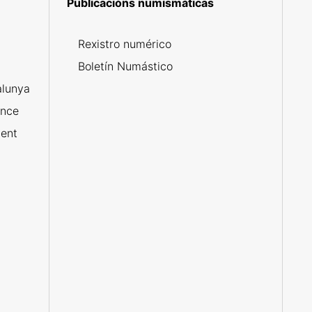
Publicacións numismáticas
5
Rexistro numérico
Boletín Numástico
alunya
ance
ent