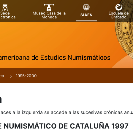
Sede
Museo Casa de la
Escuela de
SIAEN
ectrónica
Moneda
Grabado
tar
r
ca
1995-2000
a
laces a la izquierda se accede a las sucesivas crónicas an
E NUMISMÁTICO DE CATALUÑA 1997