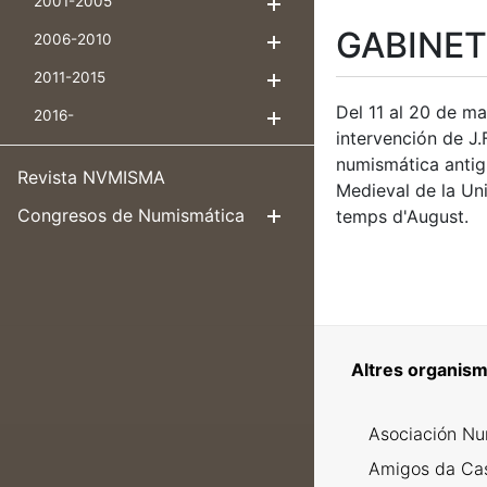
2001-2005
Mostrar/Ocultar
GABINET
2006-2010
Mostrar/Ocultar
2011-2015
Mostrar/Ocultar
Del 11 al 20 de m
2016-
Mostrar/Ocultar
intervención de J.
numismática antig
Revista NVMISMA
Medieval de la Un
Congresos de Numismática
temps d'August.
Mostrar/Ocul
Altres organism
Asociación Nu
Amigos da Ca