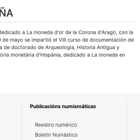
UÑA
 dedicado a La moneda d'or de la Corona d'Aragó, con la
 29 de mayo se impartió el VIII curso de documentación de
ma de doctorado de Arqueología, Historia Antigua y
tòria monetària d'Hispània, dedicado a La moneda en
Publicacións numismáticas
5
Rexistro numérico
Boletín Numástico