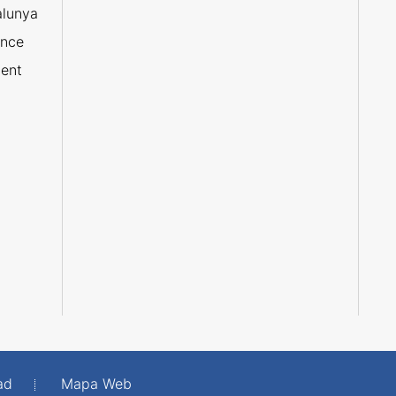
alunya
ance
ent
ad
Mapa Web