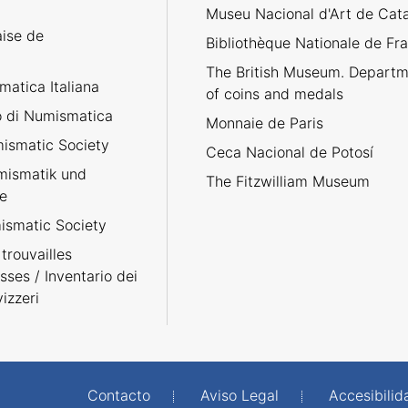
Museu Nacional d'Art de Cat
aise de
Bibliothèque Nationale de Fr
The British Museum. Departm
atica Italiana
of coins and medals
no di Numismatica
Monnaie de Paris
ismatic Society
Ceca Nacional de Potosí
umismatik und
The Fitzwilliam Museum
e
smatic Society
trouvailles
sses / Inventario dei
izzeri
Contacto
Aviso Legal
Accesibilid