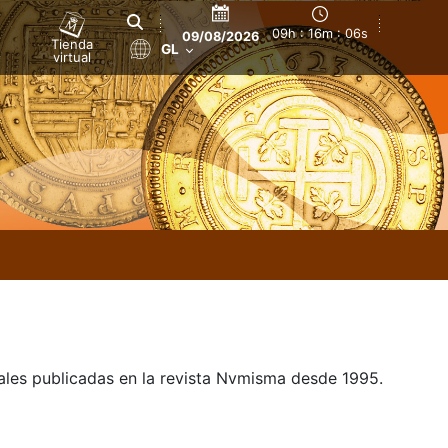
09h : 16m : 06s
09/08/2026
Tienda
GL
virtual
uales publicadas en la revista Nvmisma desde 1995.