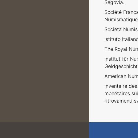
Segovia.
Société Franç
Numismatique
Società Numism
Istituto Italia
The Royal Num
Institut für N
Geldgeschicht
American Numi
Inventaire des 
monétaires sui
ritrovamenti sv