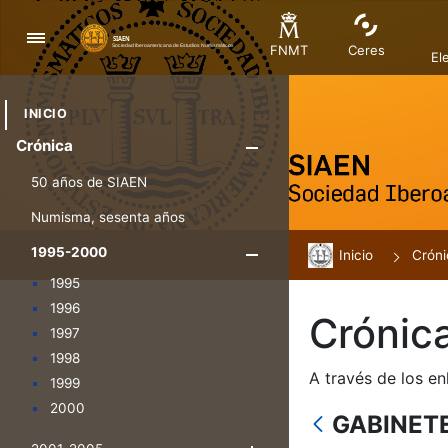
Navegación
FNMT
Ceres
El
INICIO
Crónica
Mostrar/Ocul
50 años de SIAEN
Numisma, sesenta años
1995-2000
Inicio
Mostrar/Oculta
Cróni
1995
1996
Crónic
1997
1998
A través de los en
1999
2000
GABINET