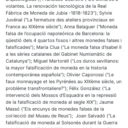
volantes. La renovación tecnológica de la Real
Fábrica de Moneda de Jubia -1818-1823”); Sylvie
Juvénal (“La fermeture des ateliers provinciaux en
France au XIXème siècle”); Anna Balaguer (“Moneda
falsa de l’ocupació napoleónica de Barcelona: la
qüestió dels 4 quartos fosos i altres monedes falses i
falsificades”); Maria Clua (“La moneda falsa d’Isabel II
a les sèries catalanes del Gabinet Numismàtic de
Catalunya”); Miguel Martorell (“Los duros sevillanos:
la mayor falsificación de moneda en la historia
contemporánea española”); Olivier Caporossi (“Le
faux monnayage et les Pyrénées au XIXème siècle, un
problème transfrontaliere?”); Félix González (“La
intervenció dels Mossos d’Esquadra en la repressió
de la falsificació de moneda al segle XIX”); Jaume
Massó (“Els encunys de monedes falses de la
col·lecció del Museu de Reus”); Joan Salvadó (“La
falsificació de moneda al Solsonès durant la Guerra