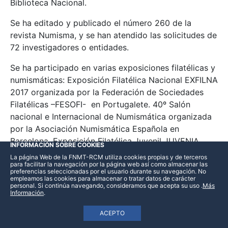
Biblioteca Nacional.
Se ha editado y publicado el número 260 de la
revista Numisma, y se han atendido las solicitudes de
72 investigadores o entidades.
Se ha participado en varias exposiciones filatélicas y
numismáticas: Exposición Filatélica Nacional EXFILNA
2017 organizada por la Federación de Sociedades
Filatélicas –FESOFI- en Portugalete. 40º Salón
nacional e Internacional de Numismática organizada
por la Asociación Numismática Española en
Barcelona. Exposición Filatélica Juvenil JUVENIA
INFORMACIÓN SOBRE COOKIES
2017 en Avilés. 49ª Feria Nacional del Sello en
La página Web de la FNMT-RCM utiliza cookies propias y de terceros
para facilitar la navegación por la página web así como almacenar las
Madrid.
preferencias seleccionadas por el usuario durante su navegación. No
empleamos las cookies para almacenar o tratar datos de carácter
Dentro de las actividades del Museo, se han
personal. Si continúa navegando, consideramos que acepta su uso
.
Más
Información
.
organizado 16 Conciertos, entre los didácticos para
escolares y los vespertinos para el público general, 7
ACEPTO
Cuentacuentos y 159 Visitas-taller para grupos de