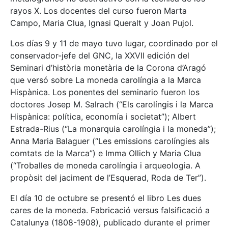
rayos X. Los docentes del curso fueron Marta
Campo, Maria Clua, Ignasi Queralt y Joan Pujol.
Los días 9 y 11 de mayo tuvo lugar, coordinado por el
conservador-jefe del GNC, la XXVII edición del
Seminari d’història monetària de la Corona d’Aragó
que versó sobre La moneda carolíngia a la Marca
Hispànica. Los ponentes del seminario fueron los
doctores Josep M. Salrach (“Els carolíngis i la Marca
Hispànica: política, economía i societat”); Albert
Estrada-Rius (“La monarquia carolíngia i la moneda”);
Anna Maria Balaguer (“Les emissions carolíngies als
comtats de la Marca”) e Imma Ollich y Maria Clua
(“Troballes de moneda carolíngia i arqueologia. A
propòsit del jaciment de l’Esquerad, Roda de Ter”).
El día 10 de octubre se presentó el libro Les dues
cares de la moneda. Fabricació versus falsificació a
Catalunya (1808-1908), publicado durante el primer