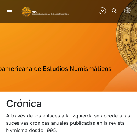
Navegación
Mostrar/Ocultar
Mostrar/Ocultar
Mostrar/Ocultar
Mostrar/Ocultar
Crónica
Mostrar/Ocultar
A través de los enlaces a la izquierda se accede a las
Mostrar/Ocultar
sucesivas crónicas anuales publicadas en la revista
Nvmisma desde 1995.