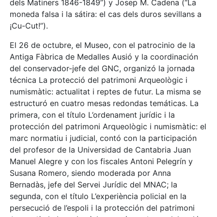
dels Matiners 1846-1849”) y Josep M. Cadena (“La
moneda falsa i la sátira: el cas dels duros sevillans a
¡Cu-Cut!”).
El 26 de octubre, el Museo, con el patrocinio de la
Antiga Fàbrica de Medalles Ausió y la coordinación
del conservador-jefe del GNC, organizó la jornada
técnica La protecció del patrimoni Arqueològic i
numismàtic: actualitat i reptes de futur. La misma se
estructuró en cuatro mesas redondas temáticas. La
primera, con el título L’ordenament jurídic i la
protección del patrimoni Arqueològic i numismàtic: el
marc normatiu i judicial, contó con la participación
del profesor de la Universidad de Cantabria Juan
Manuel Alegre y con los fiscales Antoni Pelegrín y
Susana Romero, siendo moderada por Anna
Bernadàs, jefe del Servei Jurídic del MNAC; la
segunda, con el título L’experiència policial en la
persecució de l’espoli i la protección del patrimoni