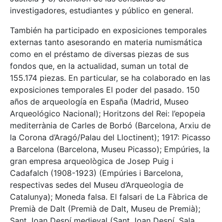
investigadores, estudiantes y público en general.
También ha participado en exposiciones temporales
externas tanto asesorando en materia numismática
como en el préstamo de diversas piezas de sus
fondos que, en la actualidad, suman un total de
155.174 piezas. En particular, se ha colaborado en las
exposiciones temporales El poder del pasado. 150
años de arqueología en España (Madrid, Museo
Arqueológico Nacional); Horitzons del Rei: l’epopeia
mediterrània de Carles de Borbó (Barcelona, Arxiu de
la Corona d’Aragó/Palau del Lloctinent); 1917: Picasso
a Barcelona (Barcelona, Museu Picasso); Empúries, la
gran empresa arqueològica de Josep Puig i
Cadafalch (1908-1923) (Empúries i Barcelona,
respectivas sedes del Museu d’Arqueologia de
Catalunya); Moneda falsa. El falsari de La Fàbrica de
Premià de Dalt (Premià de Dalt, Museu de Premià);
Sant Joan Despí medieval (Sant Joan Despí, Sala