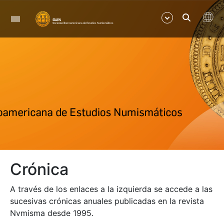
Navegación
Mostrar/Ocultar
Mostrar/Ocultar
Mostrar/Ocultar
Mostrar/Ocultar
Crónica
Mostrar/Ocultar
A través de los enlaces a la izquierda se accede a las
sucesivas crónicas anuales publicadas en la revista
Nvmisma desde 1995.