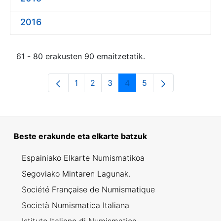
2016
61 - 80 erakusten 90 emaitzetatik.
1
2
3
4
5
Orrialdea
Orrialdea
Orrialdea
Orrialdea
Orrialdea
Beste erakunde eta elkarte batzuk
Espainiako Elkarte Numismatikoa
Segoviako Mintaren Lagunak.
Société Française de Numismatique
Società Numismatica Italiana