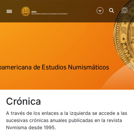
Nabigazioa
Erakutsi/Ezkutatu
Erakutsi/Ezkutatu
Erakutsi/Ezkutatu
Erakutsi/Ezkutatu
Crónica
Erakutsi/Ezkutatu
A través de los enlaces a la izquierda se accede a las
Erakutsi/Ezkutatu
sucesivas crónicas anuales publicadas en la revista
Nvmisma desde 1995.