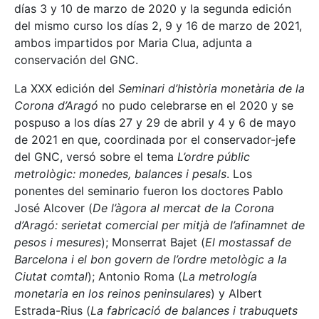
días 3 y 10 de marzo de 2020 y la segunda edición
del mismo curso los días 2, 9 y 16 de marzo de 2021,
ambos impartidos por Maria Clua, adjunta a
conservación del GNC.
La XXX edición del
Seminari d’història monetària de la
Corona d’Aragó
no pudo celebrarse en el 2020 y se
pospuso a los días 27 y 29 de abril y 4 y 6 de mayo
de 2021 en que, coordinada por el conservador-jefe
del GNC, versó sobre el tema
L’ordre públic
metrològic: monedes, balances i pesals
. Los
ponentes del seminario fueron los doctores Pablo
José Alcover (
De l’àgora al mercat de la Corona
d’Aragó: serietat comercial per mitjà de l’afinamnet de
pesos i mesures
); Monserrat Bajet (
El mostassaf de
Barcelona i el bon govern de l’ordre metològic a la
Ciutat comtal
); Antonio Roma (
La metrología
monetaria en los reinos peninsulares
) y Albert
Estrada-Rius (
La fabricació de balances i trabuquets