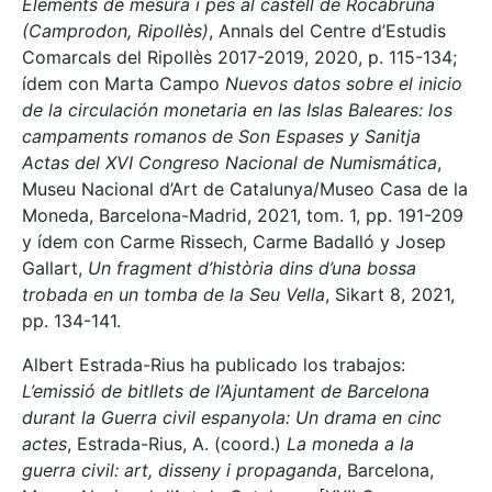
Elements de mesura i pes al castell de Rocabruna
(Camprodon, Ripollès)
, Annals del Centre d’Estudis
Comarcals del Ripollès 2017-2019, 2020, p. 115-134;
ídem con Marta Campo
Nuevos datos sobre el inicio
de la circulación monetaria en las Islas Baleares: los
campaments romanos de Son Espases y Sanitja
Actas del XVI Congreso Nacional de Numismática
,
Museu Nacional d’Art de Catalunya/Museo Casa de la
Moneda, Barcelona-Madrid, 2021, tom. 1, pp. 191-209
y ídem con Carme Rissech, Carme Badalló y Josep
Gallart,
Un fragment d’història dins d’una bossa
trobada en un tomba de la Seu Vella
, Sikart 8, 2021,
pp. 134-141.
Albert Estrada-Rius ha publicado los trabajos:
L’emissió de bitllets de l’Ajuntament de Barcelona
durant la Guerra civil espanyola: Un drama en cinc
actes
, Estrada-Rius, A. (coord.)
La moneda a la
guerra civil: art, disseny i propaganda
, Barcelona,