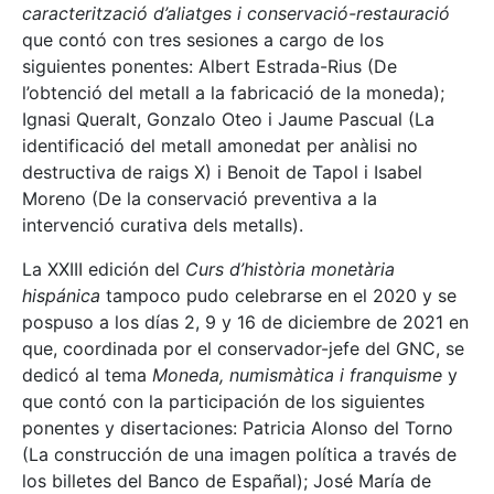
caracterització d’aliatges i conservació-restauració
que contó con tres sesiones a cargo de los
siguientes ponentes: Albert Estrada-Rius (De
l’obtenció del metall a la fabricació de la moneda);
Ignasi Queralt, Gonzalo Oteo i Jaume Pascual (La
identificació del metall amonedat per anàlisi no
destructiva de raigs X) i Benoit de Tapol i Isabel
Moreno (De la conservació preventiva a la
intervenció curativa dels metalls).
La XXIII edición del
Curs d’història monetària
hispánica
tampoco pudo celebrarse en el 2020 y se
pospuso a los días 2, 9 y 16 de diciembre de 2021 en
que, coordinada por el conservador-jefe del GNC, se
dedicó al tema
Moneda, numismàtica i franquisme
y
que contó con la participación de los siguientes
ponentes y disertaciones: Patricia Alonso del Torno
(La construcción de una imagen política a través de
los billetes del Banco de Españal); José María de