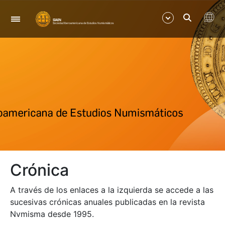
Nabigazioa
Erakutsi/Ezkutatu
Erakutsi/Ezkutatu
Erakutsi/Ezkutatu
Erakutsi/Ezkutatu
Crónica
Erakutsi/Ezkutatu
A través de los enlaces a la izquierda se accede a las
Erakutsi/Ezkutatu
sucesivas crónicas anuales publicadas en la revista
Nvmisma desde 1995.