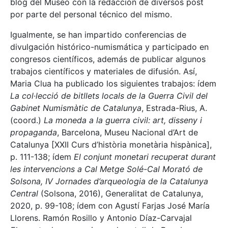
blog del Museo con la redacción de diversos post
por parte del personal técnico del mismo.
Igualmente, se han impartido conferencias de
divulgación histórico-numismática y participado en
congresos científicos, además de publicar algunos
trabajos científicos y materiales de difusión. Así,
Maria Clua ha publicado los siguientes trabajos: ídem
La col·lecció de bitllets locals de la Guerra Civil del
Gabinet Numismàtic de Catalunya
, Estrada-Rius, A.
(coord.)
La moneda a la guerra civil: art, disseny i
propaganda
, Barcelona, Museu Nacional d’Art de
Catalunya [XXII Curs d’història monetària hispànica],
p. 111-138; ídem
El conjunt monetari recuperat durant
les intervencions a Cal Metge Solé-Cal Morató de
Solsona, IV Jornades d’arqueologia de la Catalunya
Central
(Solsona, 2016), Generalitat de Catalunya,
2020, p. 99-108; ídem con Agustí Farjas José María
Llorens. Ramón Rosillo y Antonio Díaz-Carvajal