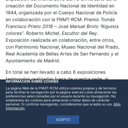
creación del Documento Nacional de Identidad en
1944, organizada por el Cuerpo Nacional de Policía
en colaboración con la FNMT-RCM.
Premio Tomás
Francisco Prieto 2018 – José Manuel Broto “Algunos
colores”
.
Roberto Michel, Escultor del Rey
.
Exposición realizada en colaboración, entre otros,
con Patrimonio Nacional, Museo Nacional del Prado,
Real Academia de Bellas Artes de San Fernando y el
Ayuntamiento de Madrid.
En total se han llevado a cabo 6 exposiciones
temporales realizadas fuera de nuestra sede, al
INFORMACIÓN SOBRE COOKIES
itinerarse por Barcelona, Sevilla, Pamplona, Toledo,
La página Web de la FNMT-RCM utiliza cookies propias y de terceros
Valencia y Vitoria la muestra
EL DNI Y LOS
para facilitar la navegación por la página web así como almacenar las
preferencias seleccionadas por el usuario durante su navegación. No
ESPAÑOLES. 75 años de historia común (1944-2019)
.
empleamos las cookies para almacenar o tratar datos de carácter
personal. Si continúa navegando, consideramos que acepta su uso
.
Más
Información
.
Se han atendido 180 consultas de investigadores y/o
entidades, sin contar con la atención telefónica y la
ACEPTO
de los medios de comunicación.