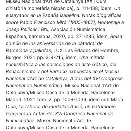
Museu Nacional d’Art de Catalunya [XXII Curs
d’història monetària hispànica], p. 111-138; ídem,
Un
ensayador en la España isabelina. Notas biográficas
sobre Pablo Francisco Miró (1805-1867), Homenaje a
Josep Pellicer i Bru
, Asociación Numismática
Española, barcelona, 2020, pp. 271-285; ídem,
Bolsa
común de los aniversarios de la catedral de
Barcelona y pallofas
, LUX. Las Edades del Hombre,
Burgos, 2021, pp. 214-215; ídem,
Una mirada
numismática a las colecciones de arte Gótico, del
Renacimiento y del Barroco expuestas en el Museu
Nacional d’Art de Catalunya, Actas del XVI Congreso
Nacional de Numismática
, Museu Nacional d’Art de
Catalunya/Museo Casa de la Moneda, Barcelona-
Madrid, 2021, tom. 2, pp. 1009-1036; ídem con María
Clua,
La fábrica de medallas Ausió, un patrimonio
recuperado Actas del XVI Congreso Nacional de
Numismática
, Museu Nacional d’Art de
Catalunya/Museo Casa de la Moneda, Barcelona-