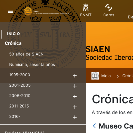
Nabigazioa
FNMT
Ceres
El
INICIO
Crónica
Erakutsi/Ezku
50 años de SIAEN
Numisma, sesenta años
1995-2000
Inicio
Erakutsi/Ezkuta
Cróni
2001-2005
Erakutsi/Ezkuta
Crónic
2006-2010
Erakutsi/Ezkuta
2011-2015
Erakutsi/Ezkuta
A través de los en
2016-
Erakutsi/Ezkuta
Museo Ca