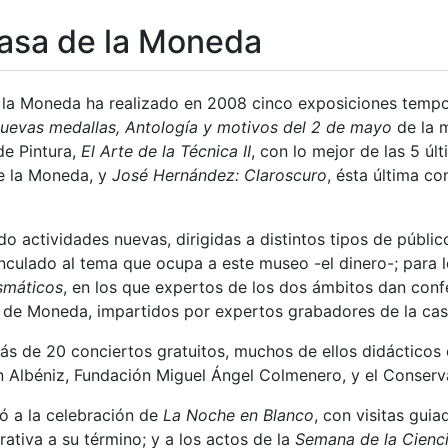
asa de la Moneda
tatu
la Moneda ha realizado en 2008 cinco exposiciones tempo
uevas medallas, Antología y motivos del 2 de mayo
de la m
de Pintura,
El Arte de la Técnica II
, con lo mejor de las 5 ú
e la Moneda, y
José Hernández: Claroscuro
, ésta última c
do actividades nuevas, dirigidas a distintos tipos de públ
inculado al tema que ocupa a este museo -el dinero-; para l
ismáticos
, en los que expertos de los dos ámbitos dan confer
o de Moneda, impartidos por expertos grabadores de la cas
ás de 20 conciertos gratuitos, muchos de ellos didácticos 
 Albéniz, Fundación Miguel Ángel Colmenero, y el Conserva
ió a la celebración de
La Noche en Blanco
, con visitas gui
tiva a su término; y a los actos de la
Semana de la Cienc