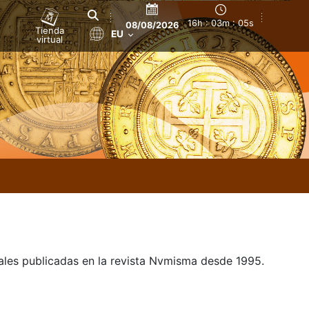
16h : 03m : 05s
08/08/2026
Tienda
EU
virtual
uales publicadas en la revista Nvmisma desde 1995.