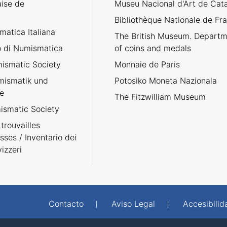
aise de
Museu Nacional d'Art de Cat
Bibliothèque Nationale de Fr
atica Italiana
The British Museum. Departm
no di Numismatica
of coins and medals
ismatic Society
Monnaie de Paris
umismatik und
Potosiko Moneta Nazionala
e
The Fitzwilliam Museum
smatic Society
trouvailles
sses / Inventario dei
izzeri
Contacto
Aviso Legal
Accesibilid