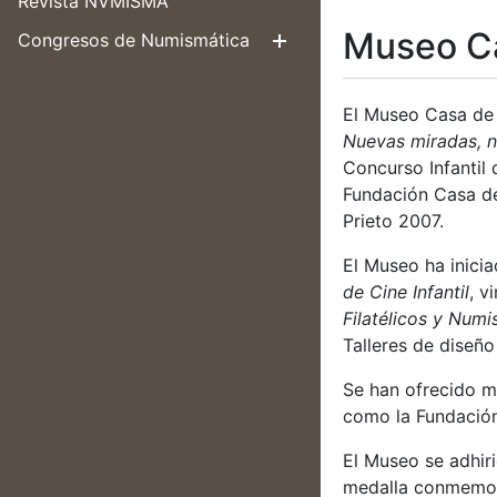
Revista NVMISMA
Museo C
Congresos de Numismática
Erakutsi/Ezku
El Museo Casa de 
Nuevas miradas, n
Concurso Infantil 
Fundación Casa d
Prieto 2007.
El Museo ha inicia
de Cine Infantil
, v
Filatélicos y Num
Talleres de diseñ
Se han ofrecido m
como la Fundación
El Museo se adhir
medalla conmemora