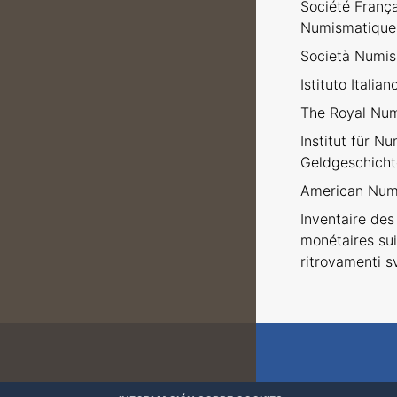
Société Franç
Numismatique
Società Numism
Istituto Italia
The Royal Num
Institut für N
Geldgeschicht
American Numi
Inventaire des 
monétaires sui
ritrovamenti sv