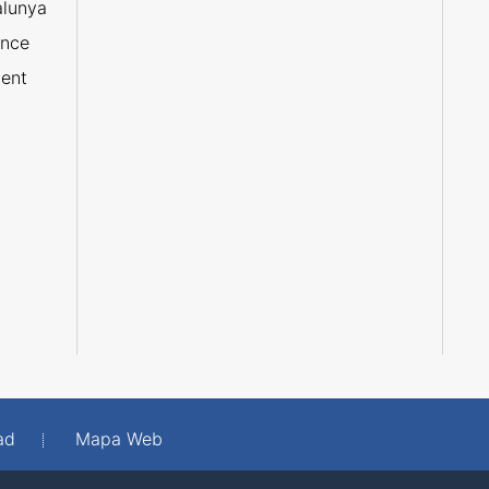
alunya
ance
ent
ad
Mapa Web