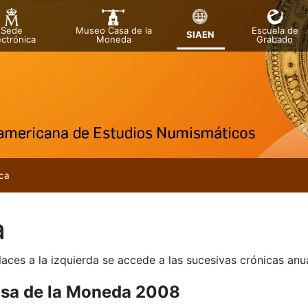
Sede
Museo Casa de la
Escuela de
SIAEN
ectrónica
Moneda
Grabado
tatu
tu
ca
tu
a
tu
tu
laces a la izquierda se accede a las sucesivas crónicas an
tu
sa de la Moneda 2008