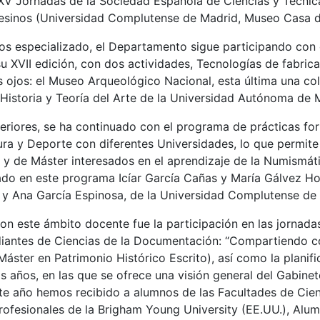
 XV Jornadas de la Sociedad Española de Ciencias y Técnica
esinos (Universidad Complutense de Madrid, Museo Casa
s especializado, el Departamento sigue participando con g
u XVII edición, con dos actividades, Tecnologías de fabric
s ojos: el Museo Arqueológico Nacional, esta última una co
istoria y Teoría del Arte de la Universidad Autónoma de 
riores, se ha continuado con el programa de prácticas form
tura y Deporte con diferentes Universidades, lo que permit
y de Máster interesados en el aprendizaje de la Numismáti
ado en este programa Icíar García Cañas y María Gálvez Ho
 y Ana García Espinosa, de la Universidad Complutense de
on este ámbito docente fue la participación en las jornada
iantes de Ciencias de la Documentación: “Compartiendo co
Máster en Patrimonio Histórico Escrito), así como la planif
os años, en las que se ofrece una visión general del Gabine
e año hemos recibido a alumnos de las Facultades de Cien
profesionales de la Brigham Young University (EE.UU.), Alu