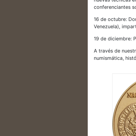
conferenciantes s
16 de octubre: Don
Venezuela), impart
19 de diciembre: P
A través de nuest
numismática, histór