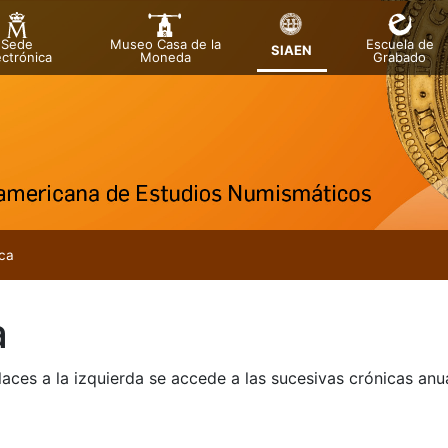
Sede
Museo Casa de la
Escuela de
SIAEN
ectrónica
Moneda
Grabado
tatu
tu
ca
tu
a
tu
tu
laces a la izquierda se accede a las sucesivas crónicas an
tu