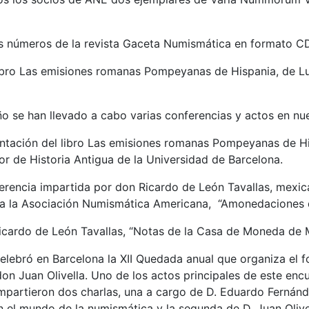
s números de la revista Gaceta Numismática en formato C
libro Las emisiones romanas Pompeyanas de Hispania, de Lu
o se han llevado a cabo varias conferencias y actos en nue
ntación del libro Las emisiones romanas Pompeyanas de Hisp
or de Historia Antigua de la Universidad de Barcelona.
rencia impartida por don Ricardo de León Tavallas, mexic
ara la Asociación Numismática Americana, “Amonedaciones 
Ricardo de León Tavallas, “Notas de la Casa de Moneda de 
celebró en Barcelona la XII Quedada anual que organiza el 
on Juan Olivella. Uno de los actos principales de este encu
 impartieron dos charlas, una a cargo de D. Eduardo Fernánd
n el mundo de la numismática y la segunda de D. Juan Olive