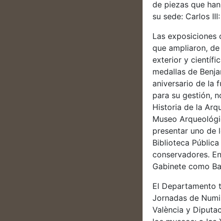
de piezas que han
su sede: Carlos II
Las exposiciones o
que ampliaron, de 
exterior y científ
medallas de Benja
aniversario de la
para su gestión, n
Historia de la Ar
Museo Arqueológic
presentar uno de l
Biblioteca Públic
conservadores. En 
Gabinete como Bas
El Departamento t
Jornadas de Numis
València y Diputa