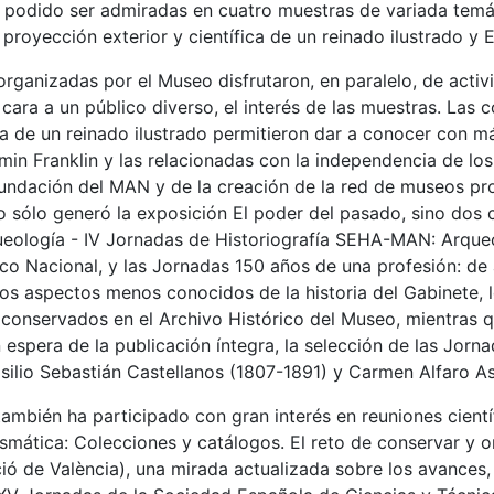
 podido ser admiradas en cuatro muestras de variada temát
I: proyección exterior y científica de un reinado ilustrado 
rganizadas por el Museo disfrutaron, en paralelo, de activ
cara a un público diverso, el interés de las muestras. Las 
ica de un reinado ilustrado permitieron dar a conocer con m
min Franklin y las relacionadas con la independencia de lo
 fundación del MAN y de la creación de la red de museos pr
o sólo generó la exposición El poder del pasado, sino dos 
queología - IV Jornadas de Historiografía SEHA-MAN: Arqueo
o Nacional, y las Jornadas 150 años de una profesión: de 
os aspectos menos conocidos de la historia del Gabinete, l
a conservados en el Archivo Histórico del Museo, mientras 
espera de la publicación íntegra, la selección de las Jorna
ilio Sebastián Castellanos (1807-1891) y Carmen Alfaro A
ambién ha participado con gran interés en reuniones cientí
mática: Colecciones y catálogos. El reto de conservar y or
ció de València), una mirada actualizada sobre los avances