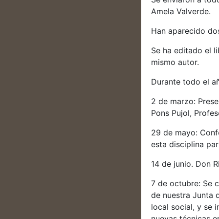
Amela Valverde.
Han aparecido do
Se ha editado el 
mismo autor.
Durante todo el añ
2 de marzo: Prese
Pons Pujol, Profes
29 de mayo: Confe
esta disciplina p
14 de junio. Don 
7 de octubre: Se 
de nuestra Junta d
local social, y se
nuevas técnicas e