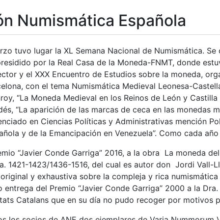
ón Numismática Española
tatu
arzo tuvo lugar la XL Semana Nacional de Numismática. Se c
residido por la Real Casa de la Moneda-FNMT, donde estuv
ector y el XXX Encuentro de Estudios sobre la moneda, org
lona, con el tema Numismática Medieval Leonesa-Castella
y, “La Moneda Medieval en los Reinos de León y Castilla (
és, “La aparición de las marcas de ceca en las monedas med
nciado en Ciencias Políticas y Administrativas mención Pol
ñola y de la Emancipación en Venezuela”. Como cada año
emio “Javier Conde Garriga” 2016, a la obra La moneda del
 1421-1423/1436-1516, del cual es autor don Jordi Vall-Llo
 original y exhaustiva sobre la compleja y rica numismátic
 entrega del Premio “Javier Conde Garriga” 2000 a la Dra. 
ts Catalans que en su día no pudo recoger por motivos pe
os los socios de ANE dos ejemplares de Varia Nummorum VI 