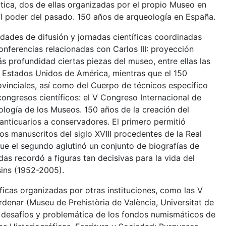
ica, dos de ellas organizadas por el propio Museo en
y El poder del pasado. 150 años de arqueología en España.
idades de difusión y jornadas científicas coordinadas
conferencias relacionadas con Carlos III: proyección
ás profundidad ciertas piezas del museo, entre ellas las
s Estados Unidos de América, mientras que el 150
ovinciales, así como del Cuerpo de técnicos específico
congresos científicos: el V Congreso Internacional de
logía de los Museos. 150 años de la creación del
anticuarios a conservadores. El primero permitió
os manuscritos del siglo XVIII procedentes de la Real
que el segundo aglutinó un conjunto de biografías de
das recordó a figuras tan decisivas para la vida del
sins (1952-2005).
ficas organizadas por otras instituciones, como las V
denar (Museu de Prehistòria de València, Universitat de
, desafíos y problemática de los fondos numismáticos de