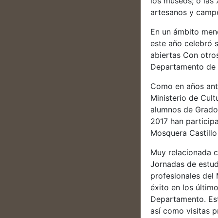
los museos; o las
artesanos y camp
En un ámbito meno
este año celebró s
abiertas Con otro
Departamento de H
Como en años ante
Ministerio de Cul
alumnos de Grado 
2017 han particip
Mosquera Castillo
Muy relacionada c
Jornadas de estud
profesionales del 
éxito en los últim
Departamento. Est
así como visitas 