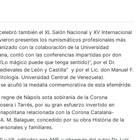
elebró también el XL Salón Nacional y XV Internacional
ieron presentes los numismáticos profesionales más
anizado con la colaboración de la Universidad
na, contó con las conferencias impartidas por don
Lo mágico puede que tenga sentido)”, por el Dr.
ievales de León y Castilla” y por el Lic. don Manuel F.
itología. Universidad Central de Venezuela).
 se acuñó la medalla conmemorativa de esta efeméride.
 regne de Nàpols sota sobirania de la Corona
sera i Tarrés, por su gran esfuerzo invertido en
a napolitana relacionada con la Corona Catalana-
A. M. Balaguer, concedido por su obra Història de la
rsonales y familiares.
y VII, editados por ANE y obsequio del autor Dr. Luís