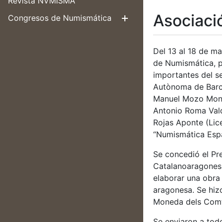
Revista NVMISMA
Asociaci
Congresos de Numismática
Erakutsi/Ezku
Del 13 al 18 de m
de Numismática, p
importantes del s
Autònoma de Barce
Manuel Mozo Monro
Antonio Roma Vald
Rojas Aponte (Lice
“Numismática Espa
Se concedió el Pr
Catalanoaragonesa.
elaborar una obra
aragonesa. Se hizo
Moneda dels Comta
Se enviaron a tod