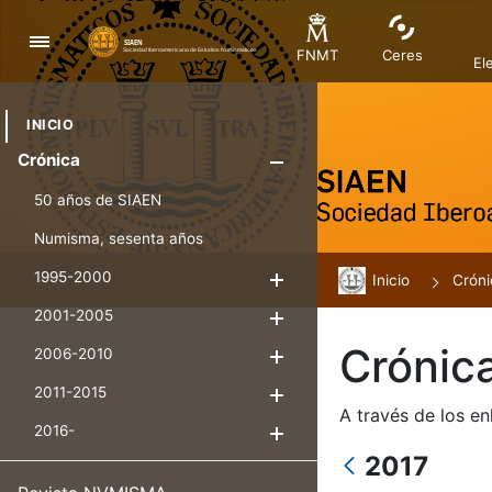
Nabigazioa
FNMT
Ceres
El
INICIO
Crónica
Erakutsi/Ezku
50 años de SIAEN
Numisma, sesenta años
1995-2000
Inicio
Erakutsi/Ezkuta
Cróni
2001-2005
Erakutsi/Ezkuta
Crónic
2006-2010
Erakutsi/Ezkuta
2011-2015
Erakutsi/Ezkuta
A través de los en
2016-
Erakutsi/Ezkuta
2017