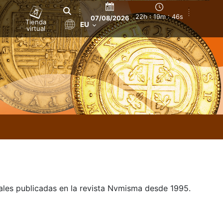
22h : 19m : 47s
07/08/2026
Tienda
EU
virtual
uales publicadas en la revista Nvmisma desde 1995.