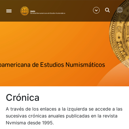
Nabigazioa
Erakutsi/Ezkutatu
Erakutsi/Ezkutatu
Erakutsi/Ezkutatu
Erakutsi/Ezkutatu
Crónica
Erakutsi/Ezkutatu
A través de los enlaces a la izquierda se accede a las
Erakutsi/Ezkutatu
sucesivas crónicas anuales publicadas en la revista
Nvmisma desde 1995.