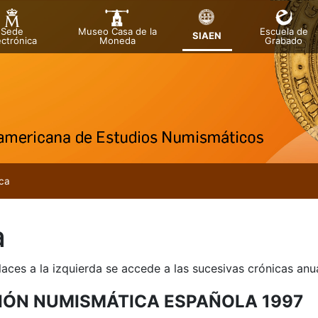
Sede
Museo Casa de la
Escuela de
SIAEN
ectrónica
Moneda
Grabado
tatu
tu
ca
tu
a
tu
tu
laces a la izquierda se accede a las sucesivas crónicas an
tu
IÓN NUMISMÁTICA ESPAÑOLA 1997