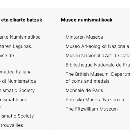
eta elkarte batzuk
Museo numismatikoak
karte Numismatikoa
Mintaren Museoa
taren Lagunak.
Museo Arkeologiko Nazionala
aise de
Museu Nacional d'Art de Cat
Bibliothèque Nationale de Fr
atica Italiana
The British Museum. Departm
no di Numismatica
of coins and medals
ismatic Society
Monnaie de Paris
umismatik und
Potosiko Moneta Nazionala
e
The Fitzwilliam Museum
smatic Society
trouvailles