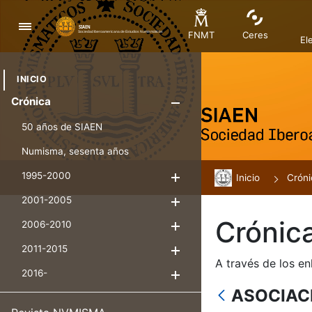
Nabigazioa
FNMT
Ceres
El
INICIO
Crónica
Erakutsi/Ezku
50 años de SIAEN
Numisma, sesenta años
1995-2000
Inicio
Erakutsi/Ezkuta
Cróni
2001-2005
Erakutsi/Ezkuta
Crónic
2006-2010
Erakutsi/Ezkuta
2011-2015
Erakutsi/Ezkuta
A través de los en
2016-
Erakutsi/Ezkuta
ASOCIAC