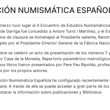
CIÓN NUMISMÁTICA ESPAÑO
tatu
 marzo tuvo lugar el X Encuentro de Estudios Numismáticos
de Garriga fue concedido a Antoni Turró i Martínez, y el E
ena de clausura se homenajeó al Presidente saliente, Ramón 
rigido por el Presidente-Director General de la Fábrica Na
embre se celebró un acto de presentación de los números 7 
seo Casa de la Moneda, Repertorio paramétrico-metrológico 
s libros fueron presentados por Pere Pau Ripollès, profeso
s por los propios autores.
ción Numismática Española ha configurado recientemente una
ane. A través de ella se puede acceder a gran parte de los 
tacar la información sobre publicaciones y Biblioteca.