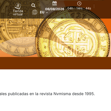
04h : 14m : 45s
06/08/2026
Tienda
EU
virtual
uales publicadas en la revista Nvmisma desde 1995.