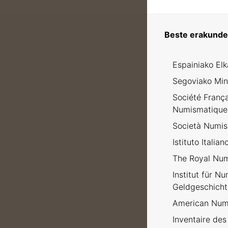
Beste erakunde 
Espainiako El
Segoviako Min
Société Franç
Numismatique
Società Numism
Istituto Italia
The Royal Num
Institut für N
Geldgeschicht
American Numi
Inventaire des 