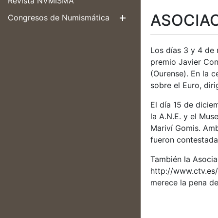
Revista NVMISMA
ASOCIA
Congresos de Numismática
Erakutsi/Ezku
Los días 3 y 4 de
premio Javier Con
(Ourense). En la c
sobre el Euro, di
El día 15 de dici
la A.N.E. y el Mu
Mariví Gomis. Ambo
fueron contestada
También la Asocia
http://www.ctv.es/
merece la pena des