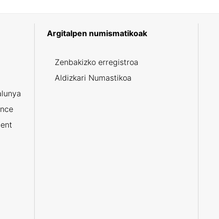
Argitalpen numismatikoak
5
Zenbakizko erregistroa
Aldizkari Numastikoa
alunya
ance
ent