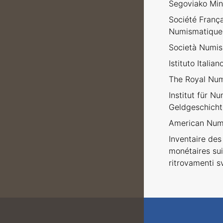
Segoviako Min
Société Franç
Numismatique
Società Numism
Istituto Italia
The Royal Num
Institut für N
Geldgeschicht
American Numi
Inventaire des 
monétaires sui
ritrovamenti sv