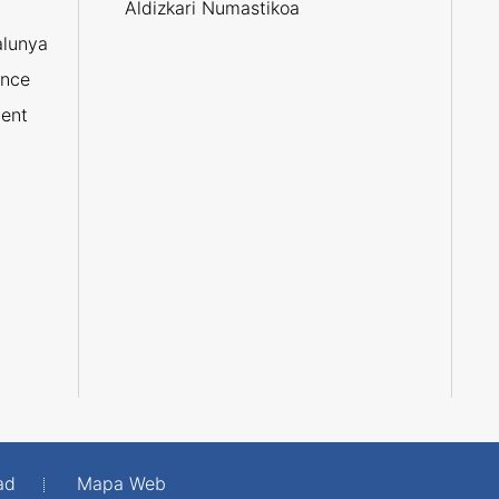
Aldizkari Numastikoa
alunya
ance
ent
ad
Mapa Web