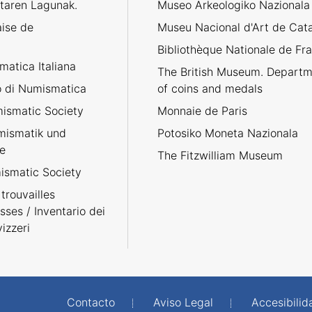
taren Lagunak.
Museo Arkeologiko Nazionala
aise de
Museu Nacional d'Art de Cat
Bibliothèque Nationale de Fr
atica Italiana
The British Museum. Departm
no di Numismatica
of coins and medals
ismatic Society
Monnaie de Paris
umismatik und
Potosiko Moneta Nazionala
e
The Fitzwilliam Museum
smatic Society
trouvailles
sses / Inventario dei
izzeri
Contacto
Aviso Legal
Accesibilid