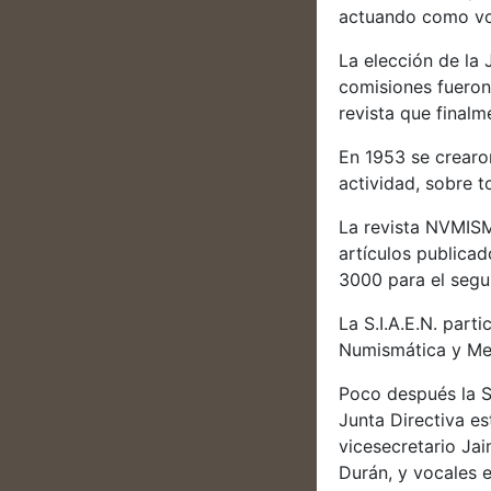
actuando como voc
La elección de la 
comisiones fueron
revista que finalm
En 1953 se crearo
actividad, sobre t
La revista NVMISM
artículos publica
3000 para el segu
La S.I.A.E.N. part
Numismática y Med
Poco después la So
Junta Directiva es
vicesecretario Jai
Durán, y vocales e