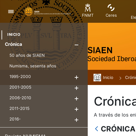
Nabigazioa
FNMT
Ceres
El
INICIO
Crónica
Erakutsi/Ezku
50 años de SIAEN
Numisma, sesenta años
1995-2000
Inicio
Erakutsi/Ezkuta
Cróni
2001-2005
Erakutsi/Ezkuta
Crónic
2006-2010
Erakutsi/Ezkuta
2011-2015
Erakutsi/Ezkuta
A través de los en
2016-
Erakutsi/Ezkuta
CRÓNICA