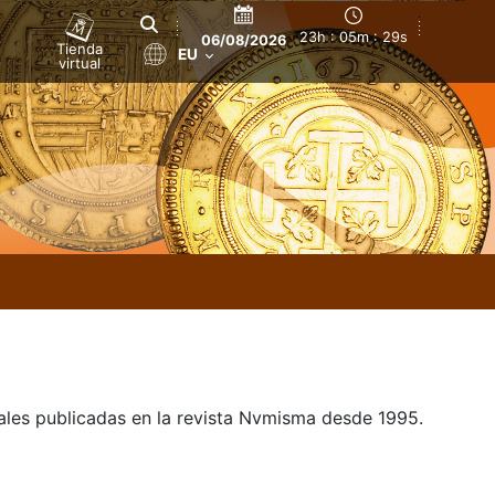
23h : 05m : 29s
06/08/2026
Tienda
EU
virtual
uales publicadas en la revista Nvmisma desde 1995.