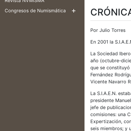
Revista NVMISMA
CRÓNICA
Congresos de Numismática
Erakutsi/Ezku
Por Julio Torres
En 2001 la S.I.A.E
La Sociedad Ibero
año (octubre-dicie
que se constituyó 
Fernández Rodrígu
Vicente Navarro R
La S.I.A.E.N. esta
presidente Manuel
jefe de publicacio
comisiones: una C
Expertización, co
seis miembros; y 