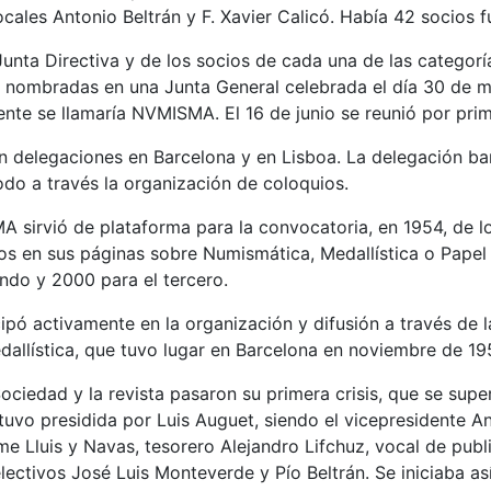
ales Antonio Beltrán y F. Xavier Calicó. Había 42 socios 
Junta Directiva y de los socios de cada una de las categoría
 nombradas en una Junta General celebrada el día 30 de m
ente se llamaría NVMISMA. El 16 de junio se reunió por prim
n delegaciones en Barcelona y en Lisboa. La delegación ba
odo a través la organización de coloquios.
A sirvió de plataforma para la convocatoria, en 1954, de 
dos en sus páginas sobre Numismática, Medallística o Papel
ndo y 2000 para el tercero.
icipó activamente en la organización y difusión a través de 
allística, que tuvo lugar en Barcelona en noviembre de 19
ciedad y la revista pasaron su primera crisis, que se supe
tuvo presidida por Luis Auguet, siendo el vicepresidente A
me Lluis y Navas, tesorero Alejandro Lifchuz, vocal de publ
lectivos José Luis Monteverde y Pío Beltrán. Se iniciaba as