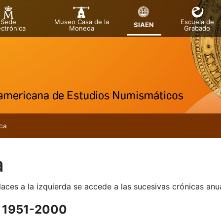
Sede
Museo Casa de la
Escuela de
SIAEN
ectrónica
Moneda
Grabado
tatu
tu
ca
tu
a
tu
tu
laces a la izquierda se accede a las sucesivas crónicas an
tu
 1951-2000