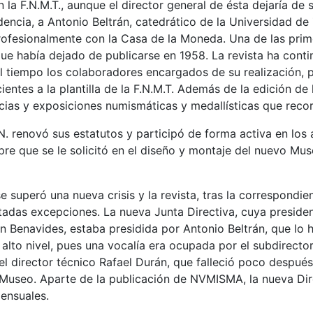
n la F.N.M.T., aunque el director general de ésta dejaría 
encia, a Antonio Beltrán, catedrático de la Universidad de
profesionalmente con la Casa de la Moneda. Una de las prim
 que había dejado de publicarse en 1958. La revista ha cont
l tiempo los colaboradores encargados de su realización, p
entes a la plantilla de la F.N.M.T. Además de la edición de
cias y exposiciones numismáticas y medallísticas que recorr
.N. renovó sus estatutos y participó de forma activa en los 
re que se le solicitó en el diseño y montaje del nuevo Mus
se superó una nueva crisis y la revista, tras la correspondi
adas excepciones. La nueva Junta Directiva, cuya presidenci
 Benavides, estaba presidida por Antonio Beltrán, que lo h
alto nivel, pues una vocalía era ocupada por el subdirecto
el director técnico Rafael Durán, que falleció poco después
Museo. Aparte de la publicación de NVMISMA, la nueva Dire
ensuales.