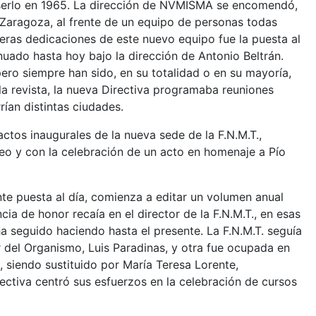
de serlo en 1965. La dirección de NVMISMA se encomendó,
 Zaragoza, al frente de un equipo de personas todas
eras dedicaciones de este nuevo equipo fue la puesta al
inuado hasta hoy bajo la dirección de Antonio Beltrán.
ero siempre han sido, en su totalidad o en su mayoría,
 la revista, la nueva Directiva programaba reuniones
ían distintas ciudades.
actos inaugurales de la nueva sede de la F.N.M.T.,
eo y con la celebración de un acto en homenaje a Pío
ente puesta al día, comienza a editar un volumen anual
a de honor recaía en el director de la F.N.M.T., en esas
a seguido haciendo hasta el presente. La F.N.M.T. seguía
r del Organismo, Luis Paradinas, y otra fue ocupada en
, siendo sustituido por María Teresa Lorente,
ctiva centró sus esfuerzos en la celebración de cursos