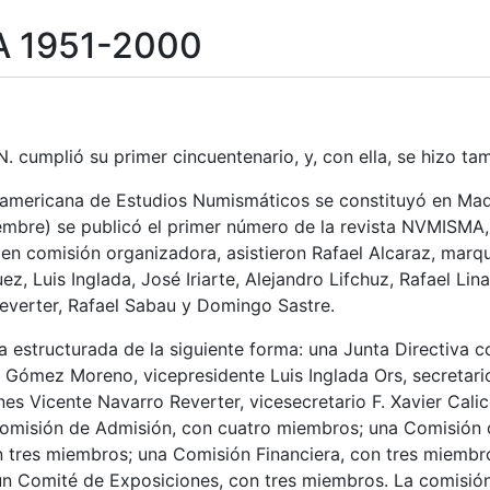
 1951-2000
tatu
.N. cumplió su primer cincuentenario, y, con ella, se hizo 
americana de Estudios Numismáticos se constituyó en Madri
mbre) se publicó el primer número de la revista NVMISMA, ór
en comisión organizadora, asistieron Rafael Alcaraz, marqué
ez, Luis Inglada, José Iriarte, Alejandro Lifchuz, Rafael 
everter, Rafael Sabau y Domingo Sastre.
ba estructurada de la siguiente forma: una Junta Directiva
 Gómez Moreno, vicepresidente Luis Inglada Ors, secretar
nes Vicente Navarro Reverter, vicesecretario F. Xavier Cali
omisión de Admisión, con cuatro miembros; una Comisión 
n tres miembros; una Comisión Financiera, con tres miembr
un Comité de Exposiciones, con tres miembros. La comisión 