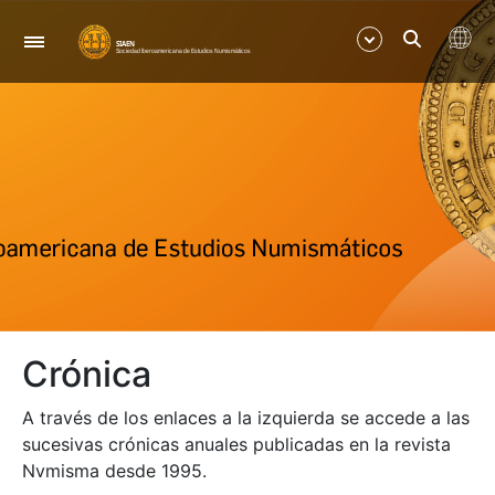
Nabigazioa
Erakutsi/Ezkutatu
Erakutsi/Ezkutatu
Erakutsi/Ezkutatu
Erakutsi/Ezkutatu
Crónica
Erakutsi/Ezkutatu
A través de los enlaces a la izquierda se accede a las
Erakutsi/Ezkutatu
sucesivas crónicas anuales publicadas en la revista
Nvmisma desde 1995.